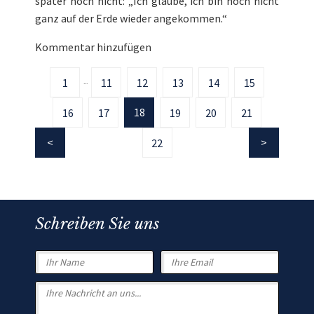
später noch nicht: „Ich glaube, ich bin noch nicht
ganz auf der Erde wieder angekommen.“
Kommentar hinzufügen
1
11
12
13
14
15
...
18
16
17
19
20
21
22
Schreiben Sie uns