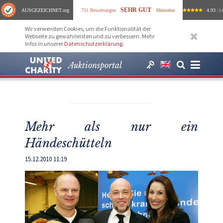
SEHR GUT
AUSGEZEICHNET
.org
751 Bewertungen
Hinweise
4.93
/ 5.
Wir verwenden Cookies, um die Funktionalität der
Webseite zu gewährleisten und zu verbessern. Mehr
Infos in unserer
Datenschutzerklärung
.
Auktionsportal
Mehr als nur ein
Händeschütteln
15.12.2010 11:19