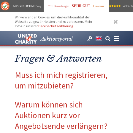
SEHR GUT
AUSGEZEICHNET
.org
751 Bewertungen
Hinweise
4.93
/ 5.
Wir verwenden Cookies, um die Funktionalität der
Webseite zu gewährleisten und zu verbessern. Mehr
Infos in unserer
Datenschutzerklärung
.
Auktionsportal
Fragen & Antworten
Muss ich mich registrieren,
um mitzubieten?
Warum können sich
Auktionen kurz vor
Angebotsende verlängern?