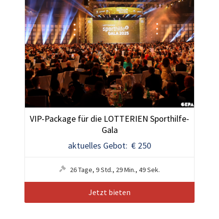
VIP-Package für die LOTTERIEN Sporthilfe-
Gala
aktuelles Gebot: € 250
26
Tage
,
9
Std.
,
29
Min.
,
48
Sek.
Jetzt bieten