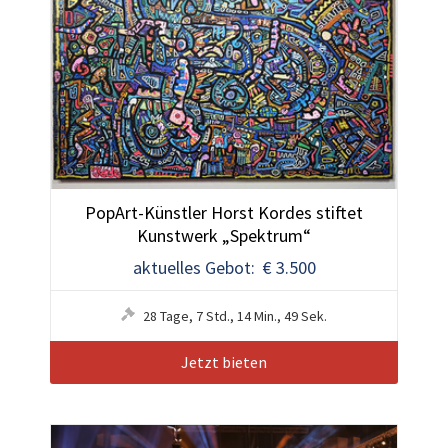
PopArt-Künstler Horst Kordes stiftet
Kunstwerk „Spektrum“
aktuelles Gebot: € 3.500
28
Tage
,
7
Std.
,
14
Min.
,
48
Sek.
Jetzt bieten