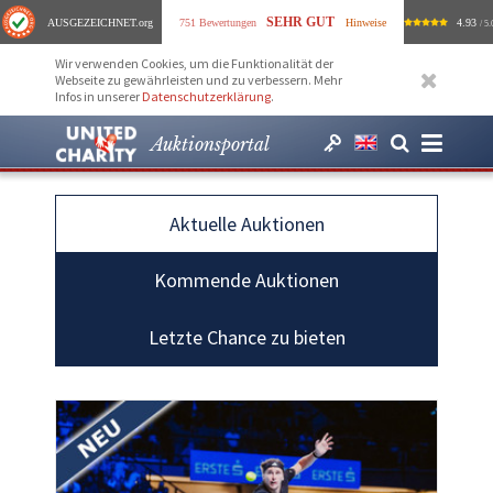
SEHR GUT
AUSGEZEICHNET
.org
751 Bewertungen
Hinweise
4.93
/ 5.
Wir verwenden Cookies, um die Funktionalität der
Webseite zu gewährleisten und zu verbessern. Mehr
Infos in unserer
Datenschutzerklärung
.
Auktionsportal
Aktuelle Auktionen
Kommende Auktionen
Letzte Chance zu bieten