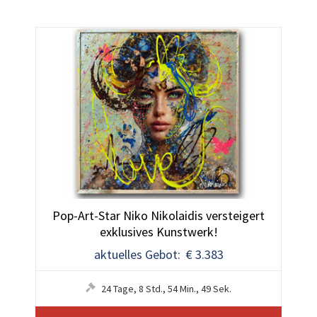
Pop-Art-Star Niko Nikolaidis versteigert
exklusives Kunstwerk!
aktuelles Gebot: € 3.383
24
Tage
,
8
Std.
,
54
Min.
,
48
Sek.