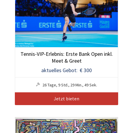
Tennis-VIP-Erlebnis: Erste Bank Open inkl.
Meet & Greet
aktuelles Gebot: € 300
26
Tage
,
9
Std.
,
29
Min.
,
48
Sek.
Jetzt bieten