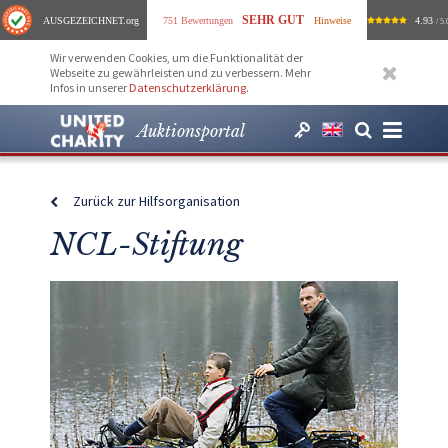
SEHR GUT
AUSGEZEICHNET
.org
751 Bewertungen
Hinweise
4.93
/ 5.
Wir verwenden Cookies, um die Funktionalität der
Webseite zu gewährleisten und zu verbessern. Mehr
Infos in unserer
Datenschutzerklärung
.
Auktionsportal
Zurück zur Hilfsorganisation
NCL-Stiftung