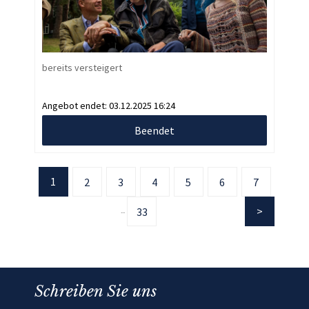
bereits versteigert
Angebot endet:
03.12.2025 16:24
Beendet
1
2
3
4
5
6
7
33
...
Schreiben Sie uns