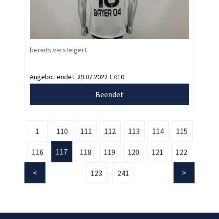
bereits versteigert
Angebot endet:
29.07.2022 17:10
Beendet
1
110
111
112
113
114
115
117
116
118
119
120
121
122
123
241
...