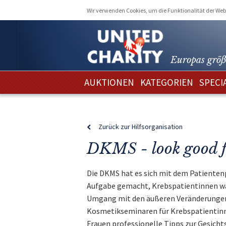
Wir verwenden Cookies, um die Funktionalität der Webs
Europas größ
AUKTIONEN
KATEGORIEN
SPECI
Zurück zur Hilfsorganisation
DKMS - look good fe
Die DKMS hat es sich mit dem Patient
Aufgabe gemacht, Krebspatientinnen wäh
Umgang mit den äußeren Veränderungen 
Kosmetikseminaren für Krebspatientin
Frauen professionelle Tipps zur Gesic