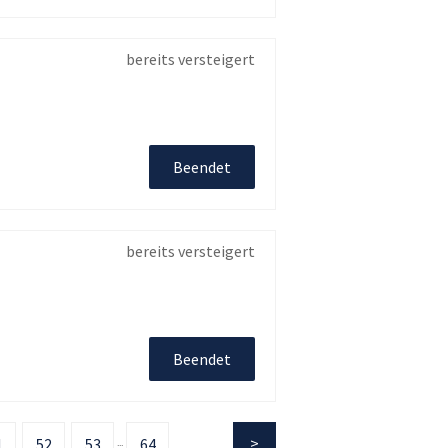
bereits versteigert
Beendet
bereits versteigert
Beendet
1
52
53
64
...