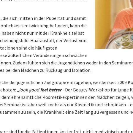
 die sich mitten in der Pubertät und damit
sönlichkeitsentwicklung befinden, kann die
e haben nicht nur mit der Krankheit selbst
heinungsbild. Haarausfall, der Verlust von
ationen sind die häufigsten
iese äußerlichen Veränderungen schwächen
tinnen. Zudem fühlen sich die Jugendlichen weder in den Seminar
ies bei den Mädchen zu Rückzug und Isolation.
nsche der jugendlichen Zielgruppe einzugehen, werden seit 2009 
eboten: „
look good
feel better
- Der Beauty-Workshop für junge K
dem ehrenamtliche Kosmetikexpertinnen den Mädchen zeigen, wi
s Seminar ist aber weit mehr als nur Kosmetik und schminken – es
usammen zu sein, die Krankheit eine Zeit lang zu vergessen und 
e sind für die Patientinnen kostenfrei, nicht medizinisch und p