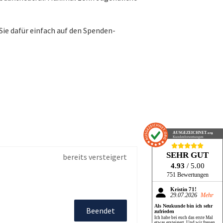
Sie dafür einfach auf den Spenden-
AUSGEZEICHNET
.org
Kundenbewertungen
SEHR GUT
bereits versteigert
4.93
/ 5.00
751 Bewertungen
Kristin 71!
29.07.2026
Mehr
Als Neukunde bin ich sehr
Beendet
zufrieden
Ich habe bei euch das erste Mal
etwas ersteigert. Und wir freuen