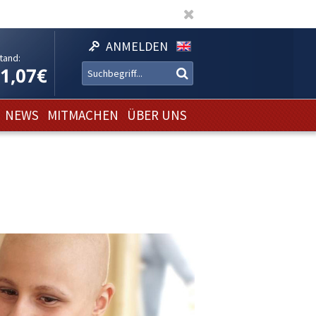
ANMELDEN
tand:
11,07€
NEWS
MITMACHEN
ÜBER UNS