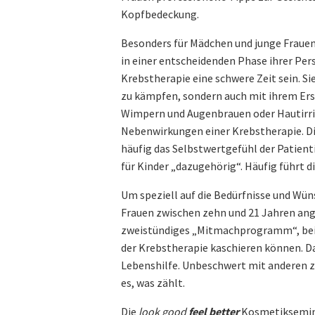
Kopfbedeckung.
Besonders für Mädchen und junge Frauen,
in einer entscheidenden Phase ihrer Per
Krebstherapie eine schwere Zeit sein. Si
zu kämpfen, sondern auch mit ihrem Ersc
Wimpern und Augenbrauen oder Hautirrit
Nebenwirkungen einer Krebstherapie. D
häufig das Selbstwertgefühl der Patien
für Kinder „dazugehörig“. Häufig führt d
Um speziell auf die Bedürfnisse und Wü
Frauen zwischen zehn und 21 Jahren ang
zweistündiges „Mitmachprogramm“, bei 
der Krebstherapie kaschieren können. Da
Lebenshilfe. Unbeschwert mit anderen z
es, was zählt.
Die
look good
feel better
Kosmetikseminar