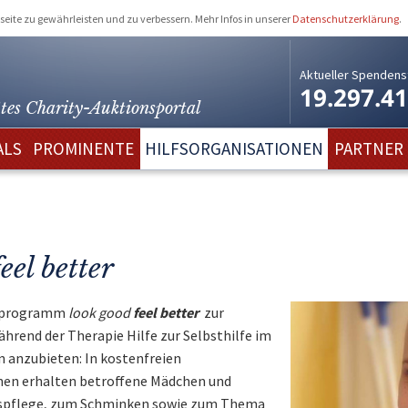
eite zu gewährleisten und zu verbessern. Mehr Infos in unserer
Datenschutzerklärung
.
Aktueller Spendens
19.297.4
tes Charity-
Auktionsportal
ALS
PROMINENTE
HILFSORGANISATIONEN
PARTNER
el better
enprogramm
look good
feel better
zur
rend der Therapie Hilfe zur Selbsthilfe im
anzubieten: In kostenfreien
nen erhalten betroffene Mädchen und
htspflege, zum Schminken sowie zum Thema