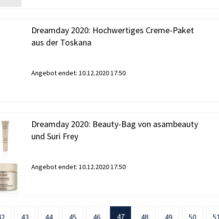
Dreamday 2020: Hochwertiges Creme-Paket
aus der Toskana
Angebot endet:
10.12.2020 17:50
Dreamday 2020: Beauty-Bag von asambeauty
und Suri Frey
Angebot endet:
10.12.2020 17:50
47
42
43
44
45
46
48
49
50
5