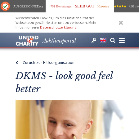
SEHR GUT
AUSGEZEICHNET
.org
751 Bewertungen
Hinweise
4.93
/ 5.
Wir verwenden Cookies, um die Funktionalität der
Webseite zu gewährleisten und zu verbessern. Mehr
Infos in unserer
Datenschutzerklärung
.
Auktionsportal
Zurück zur Hilfsorganisation
DKMS - look good feel
better