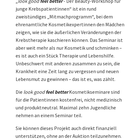
„
look good
feel better
- Der Beauty-Workshop für
junge Krebspatientinnen“ ist ein rund
zweistündiges „Mitmachprogramm“, bei dem
ehrenamtliche Kosmetikexpertinnen den Mädchen
zeigen, wie sie die äußerlichen Veränderungen der
Krebstherapie kaschieren können. Das Seminar ist
aber weit mehr als nur Kosmetik und schminken –
es ist auch ein Stück Therapie und Lebenshilfe.
Unbeschwert mit anderen zusammen zu sein, die
Krankheit eine Zeit lang zu vergessen und neuen
Lebensmut zu gewinnen – das ist es, was zählt.
Die
look good
feel better
Kosmetikseminare sind
für die Patientinnen kostenfrei, nicht medizinisch
und produktneutral. Maximal zehn Jugendliche
nehmen an einem Seminar teil.
Sie können dieses Projekt auch direkt finanziell
unterstützen, ohne an der Auktion teilzunehmen.