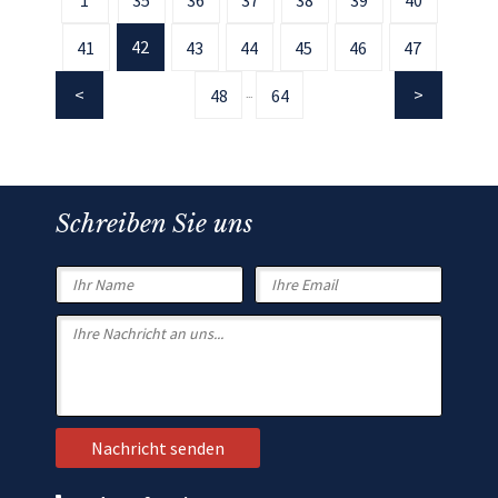
42
41
43
44
45
46
47
48
64
...
Schreiben Sie uns