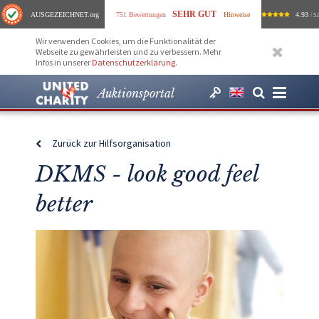
SEHR GUT
AUSGEZEICHNET
.org
751 Bewertungen
Hinweise
4.93
/ 5.
Wir verwenden Cookies, um die Funktionalität der
Webseite zu gewährleisten und zu verbessern. Mehr
Infos in unserer
Datenschutzerklärung
.
Auktionsportal
Zurück zur Hilfsorganisation
DKMS - look good feel
better