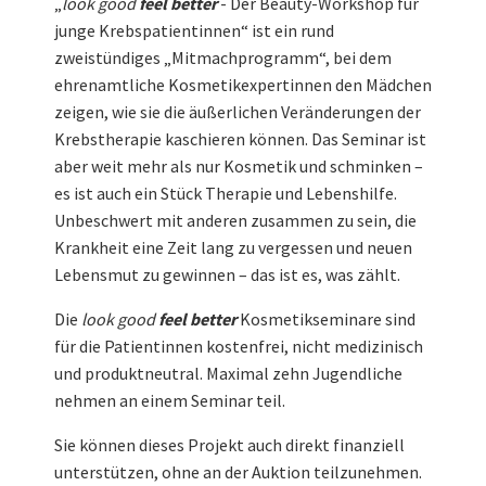
„
look good
feel better
- Der Beauty-Workshop für
junge Krebspatientinnen“ ist ein rund
zweistündiges „Mitmachprogramm“, bei dem
ehrenamtliche Kosmetikexpertinnen den Mädchen
zeigen, wie sie die äußerlichen Veränderungen der
Krebstherapie kaschieren können. Das Seminar ist
aber weit mehr als nur Kosmetik und schminken –
es ist auch ein Stück Therapie und Lebenshilfe.
Unbeschwert mit anderen zusammen zu sein, die
Krankheit eine Zeit lang zu vergessen und neuen
Lebensmut zu gewinnen – das ist es, was zählt.
Die
look good
feel better
Kosmetikseminare sind
für die Patientinnen kostenfrei, nicht medizinisch
und produktneutral. Maximal zehn Jugendliche
nehmen an einem Seminar teil.
Sie können dieses Projekt auch direkt finanziell
unterstützen, ohne an der Auktion teilzunehmen.