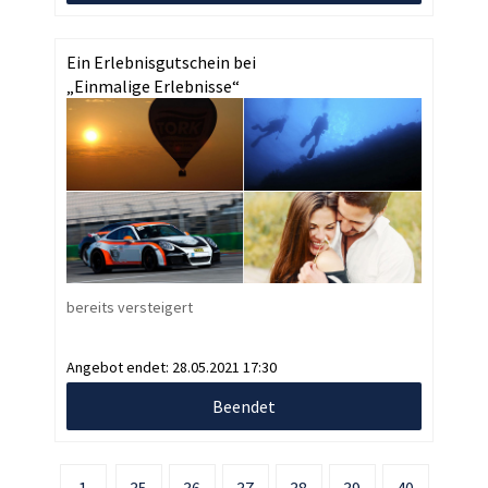
Ein Erlebnisgutschein bei
„Einmalige Erlebnisse“
bereits versteigert
Angebot endet:
28.05.2021 17:30
Beendet
1
35
36
37
38
39
40