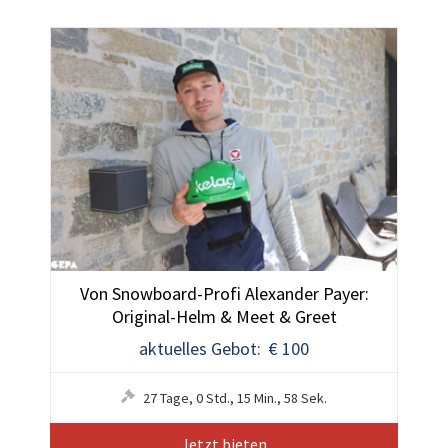
Von Snowboard-Profi Alexander Payer:
Original-Helm & Meet & Greet
aktuelles Gebot: € 100
27
Tage
,
0
Std.
,
15
Min.
,
55
Sek.
Jetzt bieten