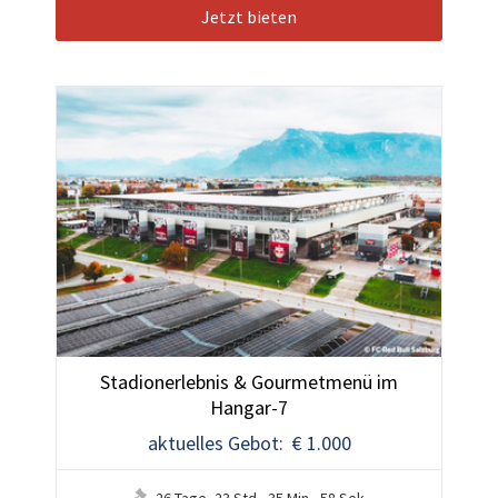
Jetzt bieten
Stadionerlebnis & Gourmetmenü im
Hangar-7
aktuelles Gebot: € 1.000
26
Tage
,
23
Std.
,
35
Min.
,
55
Sek.