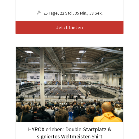
25
Tage
,
22
Std.
,
35
Min.
,
55
Sek.
Jetzt bieten
HYROX erleben: Double-Startplatz &
signiertes Weltmeister-Shirt