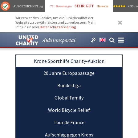
SEHR GUT
AUSGEZEICHNET
.org
751 Bewertungen
Hinweise
4.93
/ 5.
Wir verwenden Cookies, um die Funktionalität der
Webseite zu gewährleisten und zu verbessern. Mehr
Infos in unserer
Datenschutzerklärung
.
Auktionsportal
Krone Sporthilfe Charity-Auktion
20 Jahre Europapassage
Bundesliga
Global Family
World Bicycle Relief
Tour de France
Aufschlag gegen Krebs