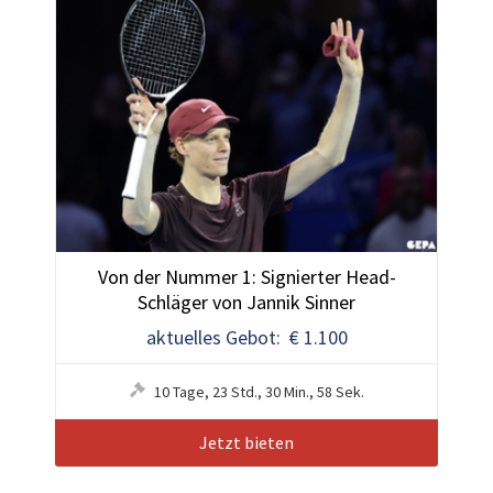
Von der Nummer 1: Signierter Head-
Schläger von Jannik Sinner
aktuelles Gebot: € 1.100
10
Tage
,
23
Std.
,
30
Min.
,
55
Sek.
Jetzt bieten