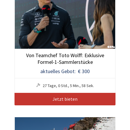
Von Teamchef Toto Wolff: Exklusive
Formel-1-Sammlerstücke
aktuelles Gebot: € 300
27
Tage
,
0
Std.
,
5
Min.
,
55
Sek.
Jetzt bieten