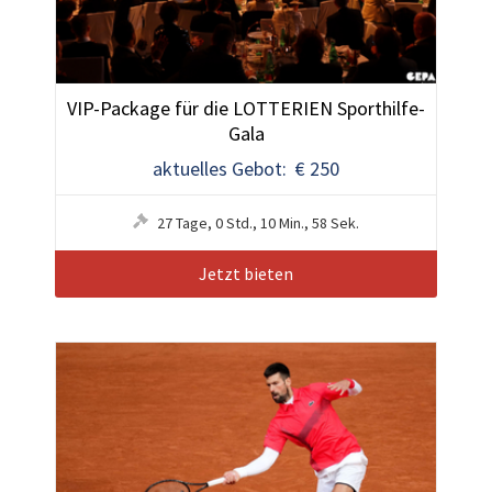
VIP-Package für die LOTTERIEN Sporthilfe-
Gala
aktuelles Gebot: € 250
27
Tage
,
0
Std.
,
10
Min.
,
55
Sek.
Jetzt bieten