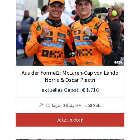
Aus der Formel1: McLaren-Cap von Lando
Norris & Oscar Piastri
aktuelles Gebot: € 1.716
11
Tage
,
0
Std.
,
0
Min.
,
55
Sek.
Jetzt bieten