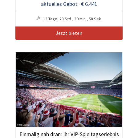
aktuelles Gebot: € 6.441
13
Tage
,
23
Std.
,
30
Min.
,
55
Sek.
Jetzt bieten
Einmalig nah dran: Ihr VIP-Spieltagserlebnis