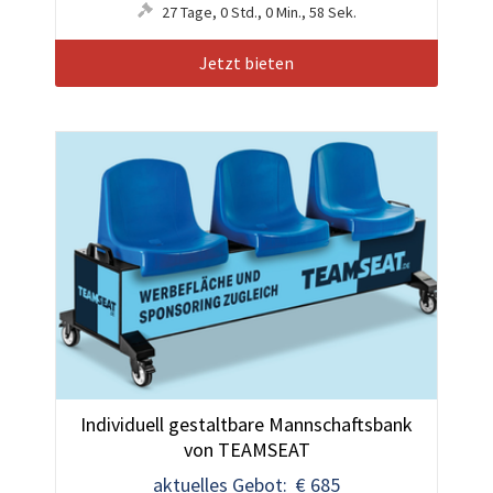
27
Tage
,
0
Std.
,
0
Min.
,
55
Sek.
Jetzt bieten
Individuell gestaltbare Mannschaftsbank
von TEAMSEAT
aktuelles Gebot: € 685