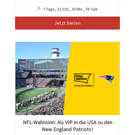
7
Tage
,
23
Std.
,
30
Min.
,
55
Sek.
Jetzt bieten
NFL-Wahnsinn: Als VIP in die USA zu den
New England Patriots!