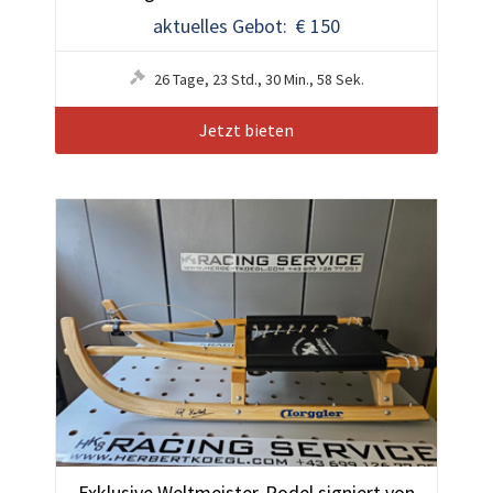
aktuelles Gebot: € 150
26
Tage
,
23
Std.
,
30
Min.
,
55
Sek.
Jetzt bieten
Exklusive Weltmeister-Rodel signiert von