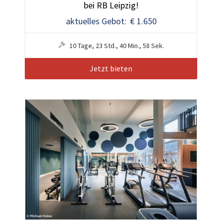
bei RB Leipzig!
aktuelles Gebot: € 1.650
10
Tage
,
23
Std.
,
40
Min.
,
55
Sek.
Jetzt bieten