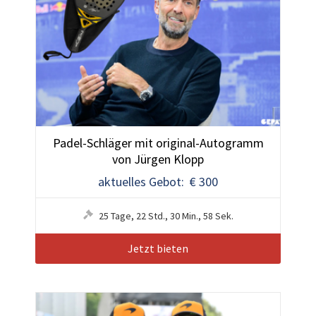
Padel-Schläger mit original-Autogramm
von Jürgen Klopp
aktuelles Gebot: € 300
25
Tage
,
22
Std.
,
30
Min.
,
55
Sek.
Jetzt bieten