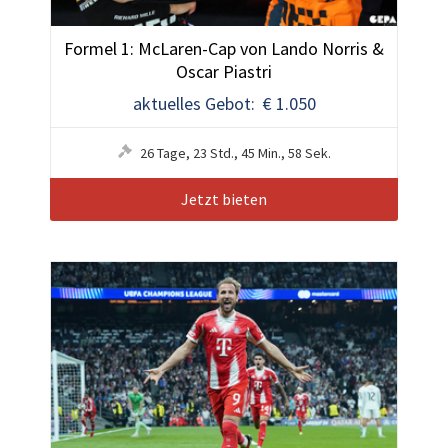
Formel 1: McLaren-Cap von Lando Norris &
Oscar Piastri
aktuelles Gebot: € 1.050
26
Tage
,
23
Std.
,
45
Min.
,
55
Sek.
Jetzt bieten