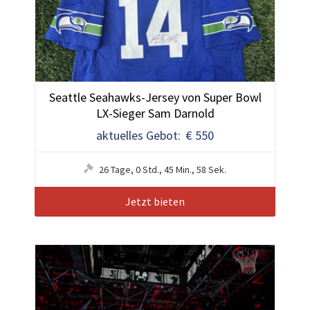
Seattle Seahawks-Jersey von Super Bowl
LX-Sieger Sam Darnold
aktuelles Gebot: € 550
26
Tage
,
0
Std.
,
45
Min.
,
55
Sek.
Jetzt bieten