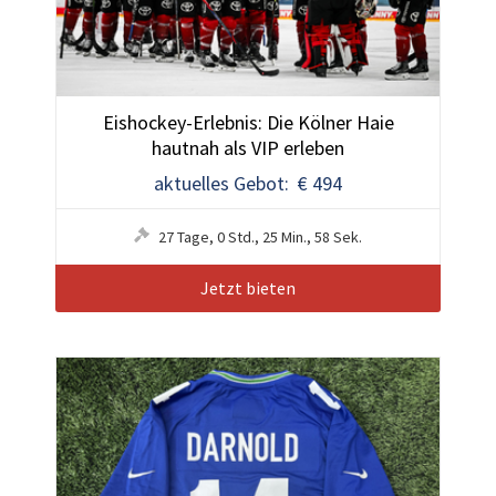
Eishockey-Erlebnis: Die Kölner Haie
hautnah als VIP erleben
aktuelles Gebot: € 494
27
Tage
,
0
Std.
,
25
Min.
,
55
Sek.
Jetzt bieten