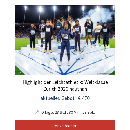
Highlight der Leichtathletik: Weltklasse
Zürich 2026 hautnah
aktuelles Gebot: € 470
0
Tage
,
23
Std.
,
30
Min.
,
55
Sek.
Jetzt bieten