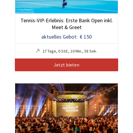
Tennis-VIP-Erlebnis: Erste Bank Open inkl.
Meet & Greet
aktuelles Gebot: € 150
27
Tage
,
0
Std.
,
10
Min.
,
55
Sek.
Jetzt bieten