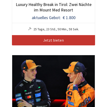
Luxury Healthy Break in Tirol: Zwei Nächte
im Mount Med Resort
aktuelles Gebot: € 1.800
25
Tage
,
23
Std.
,
50
Min.
,
55
Sek.
Jetzt bieten