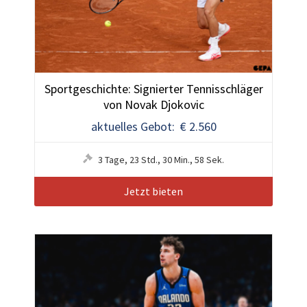
Sportgeschichte: Signierter Tennisschläger
von Novak Djokovic
aktuelles Gebot: € 2.560
3
Tage
,
23
Std.
,
30
Min.
,
55
Sek.
Jetzt bieten