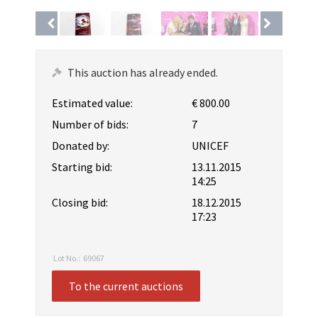
This auction has already ended.
Estimated value:
€ 800.00
Number of bids:
7
Donated by:
UNICEF
Starting bid:
13.11.2015
14:25
Closing bid:
18.12.2015
17:23
Lot No.:
69067
To the current auctions