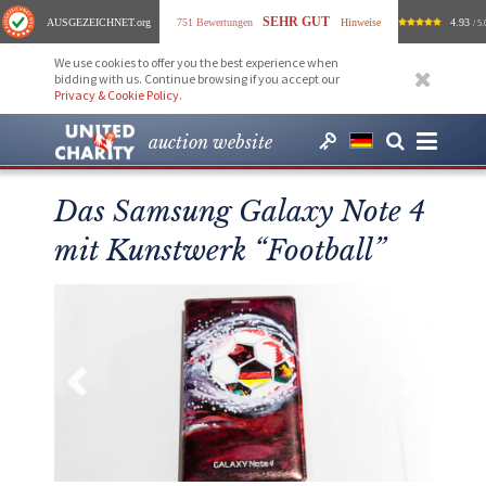
SEHR GUT
AUSGEZEICHNET
.org
751 Bewertungen
Hinweise
4.93
/ 5.
We use cookies to offer you the best experience when
bidding with us. Continue browsing if you accept our
Privacy & Cookie Policy
.
auction website
Das Samsung Galaxy Note 4
mit Kunstwerk “Football”