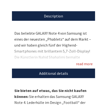
Description
Das beliebte GALAXY Note 4 von Samsung ist
eines der neuesten „Phablets“ auf dem Markt –
und wir haben gleich fünf der Highend-
Smartphones mit brillantem 5,7-Zoll-Display!
Die Künstlerin Nahid Shahalimi bemalte
exklusiv die fünf Lederhüllen dieser Technik-
read more
Newcomer, die nun im Rahmen der Charity-
Additional details
Veranstaltung „Smile 2014“ des Magazins
„Closer“ von prominenten Kreativ-Paten
vorgestellt wurden. Und wir dürfen hier eines
Sie bieten auf etwas, das Sie nicht kaufen
dieser Unikate zugunsten von Unicef
können:
Sie erhalten das Samsung GALAXY
versteigern: Für das Design „Football“ standen
Note 4. Lederhülle im Design „Football“ der
Sonya Kraus, Larissa Marolt und Paul Janke Pate