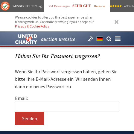
SEHR GUT
AUSGEZEICHNET
.org
751 Bewertungen
Hinweise
4.93
/ 5.
We use cookies to offer you the best experience when
bidding with us. Continue browsing if you accept our
Privacy & Cookie Policy
.
auction website
Haben Sie Ihr Passwort vergessen?
Wenn Sie Ihr Passwort vergessen haben, geben Sie
bitte Ihre E-Mail-Adresse ein. Wir senden Ihnen
dann ein neues Passwort zu.
Email: