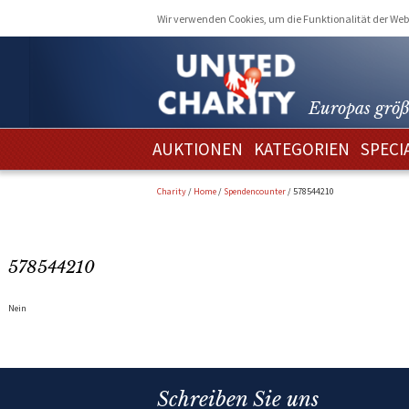
Wir verwenden Cookies, um die Funktionalität der Webs
Europas größ
AUKTIONEN
KATEGORIEN
SPECI
Charity
/
Home
/
Spendencounter
/
578544210
578544210
Nein
Schreiben Sie uns