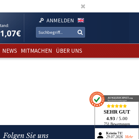
ANMELDEN
tand:
11,07€
NEWS
MITMACHEN
ÜBER UNS
AUSGEZEICHNET
.org
Kundenbewertungen
SEHR GUT
4.93
/ 5.00
751 Bewertungen
Folgen Sie uns
Kristin 71!
29.07.2026
Mehr