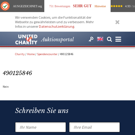
SEHR GUT
AUSGEZEICHNET
.org
751 Bewertungen
Hinweise
4.93
/ 5.
Wir verwenden Cookies, um die Funktionalität der
Webseite zu gewährleisten und zu verbessern. Mehr
Infos in unserer
Datenschutzerklärung
.
Auktionsportal
Charity
/
Home
/
Spendencounter
/
490125846
490125846
Nein
Schreiben Sie uns