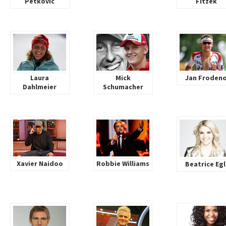
Petkovic
Fitzek
Laura
Mick
Jan Froden
Dahlmeier
Schumacher
Xavier Naidoo
Robbie Williams
Beatrice Egl