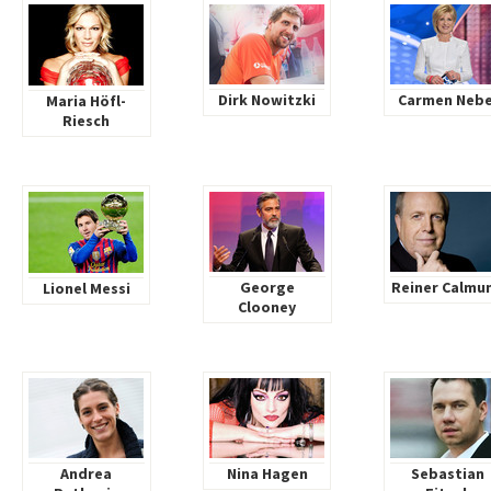
Dirk Nowitzki
Carmen Nebe
Maria Höfl-
Riesch
George
Reiner Calmu
Lionel Messi
Clooney
Andrea
Nina Hagen
Sebastian