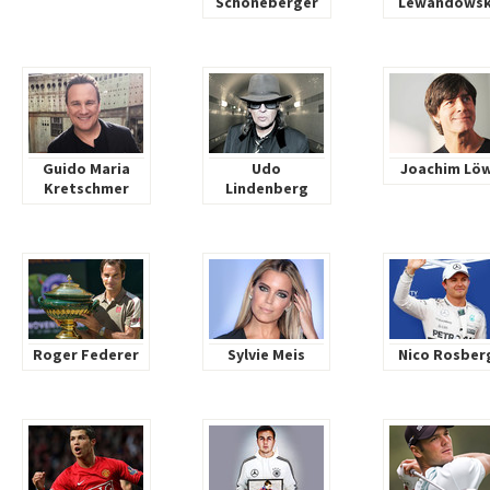
Schöneberger
Lewandowsk
Guido Maria
Udo
Joachim Lö
Kretschmer
Lindenberg
Roger Federer
Sylvie Meis
Nico Rosber