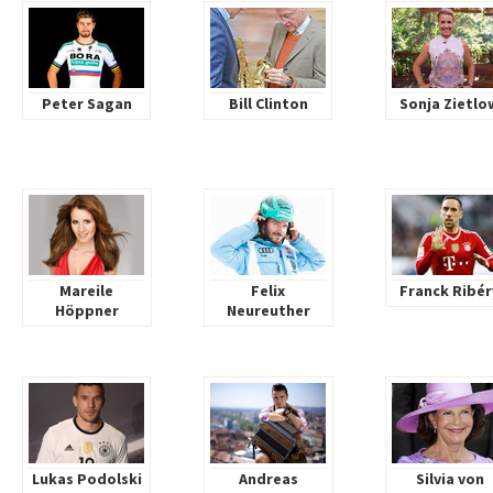
Peter Sagan
Bill Clinton
Sonja Zietlo
Mareile
Felix
Franck Ribér
Höppner
Neureuther
Lukas Podolski
Andreas
Silvia von