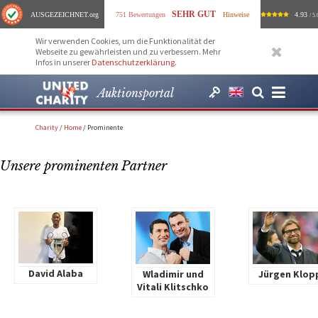
SEHR GUT
AUSGEZEICHNET
.org
751 Bewertungen
Hinweise
4.93
/ 5.
Wir verwenden Cookies, um die Funktionalität der
Webseite zu gewährleisten und zu verbessern. Mehr
Infos in unserer
Datenschutzerklärung
.
Auktionsportal
Charity
/
Home
/
Prominente
Unsere prominenten Partner
David Alaba
Wladimir und
Jürgen Klop
Vitali Klitschko