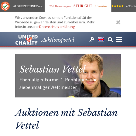
SEHR GUT
AUSGEZEICHNET
.org
751 Bewertungen
Hinweise
4.93
/ 5.
Wir verwenden Cookies, um die Funktionalität der
Webseite zu gewährleisten und zu verbessern. Mehr
Infos in unserer
Datenschutzerklärung
.
Auktionsportal
Sebastian Vettel
Ehemaliger Formel 1-Rennfahrer und
siebenmaliger Weltmeister
Auktionen mit Sebastian
Vettel