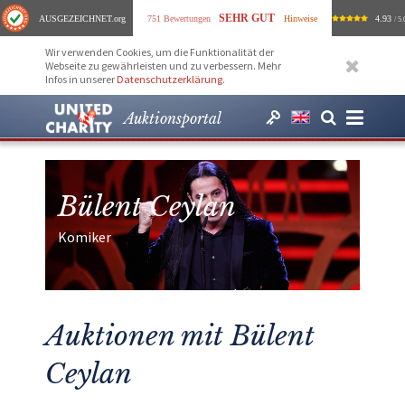
SEHR GUT
AUSGEZEICHNET
.org
751 Bewertungen
Hinweise
4.93
/ 5.
Wir verwenden Cookies, um die Funktionalität der
Webseite zu gewährleisten und zu verbessern. Mehr
Infos in unserer
Datenschutzerklärung
.
Auktionsportal
Bülent Ceylan
Komiker
Auktionen mit Bülent
Ceylan