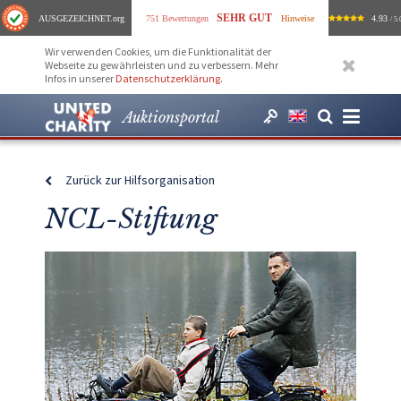
SEHR GUT
AUSGEZEICHNET
.org
751 Bewertungen
Hinweise
4.93
/ 5.
Wir verwenden Cookies, um die Funktionalität der
Webseite zu gewährleisten und zu verbessern. Mehr
Infos in unserer
Datenschutzerklärung
.
Auktionsportal
Zurück zur Hilfsorganisation
NCL-Stiftung