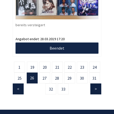
bereits versteigert
Angebot endet:
28.03.2019 17:20
Beendet
1
19
20
21
22
23
24
26
25
27
28
29
30
31
32
33