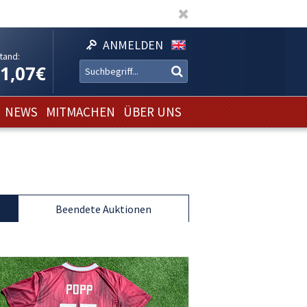
ANMELDEN
tand:
11,07€
NEWS
MITMACHEN
ÜBER UNS
Beendete Auktionen