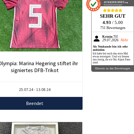
AUSGEZEICHNET
.org
Kundenbewertungen
SEHR GUT
4.93
/ 5.00
751 Bewertungen
Kristin 71!
29.07.2026
Mehr
Als Neukunde bin ich sehr
zufrieden
Ich habe bei euch das erste Mal
etwas ersteigert. Und wir freuen
uns riesig, da wir Ski Alpin Fans
Olympia: Marina Hegering stiftet ihr
sind.
signiertes DFB-Trikot
Hinweis zu den Bewertungen
25.07.24 - 13.08.24
Beendet