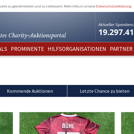
eite zu gewährleisten und zu verbessern. Mehr Infos in unserer
Datenschutzerklärung
.
Aktueller Spendens
19.297.4
tes Charity-
Auktionsportal
ALS
PROMINENTE
HILFSORGANISATIONEN
PARTNER
n
Kommende Auktionen
Letzte Chance zu bieten