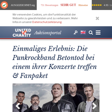
SEHR GUT
AUSGEZEICHNET
.org
751 Bewertungen
Hinweise
4.93
/ 5.
Wir verwenden Cookies, um die Funktionalität der
Webseite zu gewährleisten und zu verbessern. Mehr
Infos in unserer
Datenschutzerklärung
.
Auktionsportal
Einmaliges Erlebnis: Die
Punkrockband Betontod bei
einem ihrer Konzerte treffen
& Fanpaket