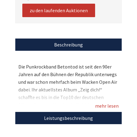
zu den laufenden Auktionen
Beschreibung
Die Punkrockband Betontod ist seit den 90er
Jahren auf den Bühnen der Republik unterwegs
und war schon mehrfach beim Wacken Open Air
dabei. Ihr aktuellstes Album „Zeig dich!“
schaffte es bis in die Top10 der deutschen
Albumcharts und ist damit die bisher
mehr lesen
erfolgreichste Platte der Band. Im November
Leistungsbeschreibung
starten Betontod ihre neue Tour zum Album –
und Sie können live dabei sein! Ersteigern Sie
zwei Tickets für ein Konzert Ihrer Wahl und