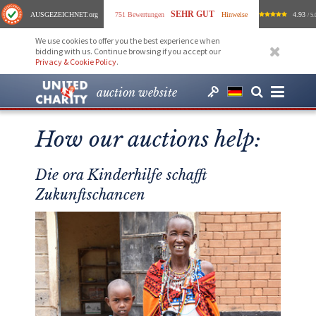
SEHR GUT
AUSGEZEICHNET
.org
751 Bewertungen
Hinweise
4.93
/ 5.
We use cookies to offer you the best experience when
bidding with us. Continue browsing if you accept our
Privacy & Cookie Policy
.
auction website
How our auctions help:
Die ora Kinderhilfe schafft
Zukunftschancen