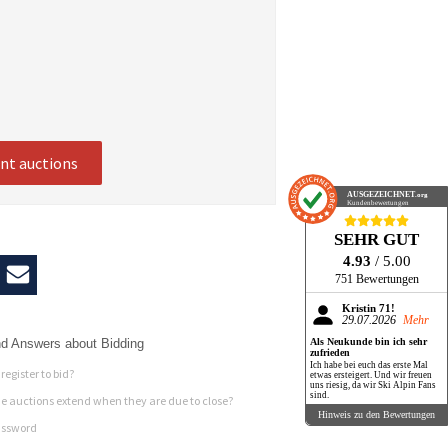
ent auctions
AUSGEZEICHNET
.org
Kundenbewertungen
SEHR GUT
4.93
/ 5.00
751 Bewertungen
Kristin 71!
29.07.2026
Mehr
Als Neukunde bin ich sehr
d Answers about Bidding
zufrieden
Ich habe bei euch das erste Mal
register to bid?
etwas ersteigert. Und wir freuen
uns riesig, da wir Ski Alpin Fans
sind.
 auctions extend when they are due to close?
Hinweis zu den Bewertungen
assword