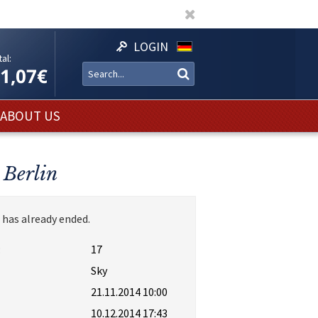
LOGIN
al:
11,07€
ABOUT US
 Berlin
 has already ended.
:
17
Sky
21.11.2014 10:00
10.12.2014 17:43