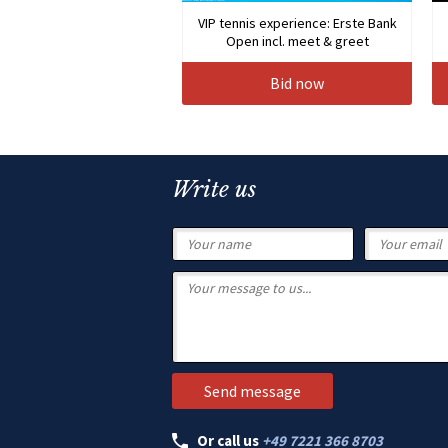
VIP tennis experience: Erste Bank
Open incl. meet & greet
Bid now
Write us
Or call us
+49 7221 366 8703