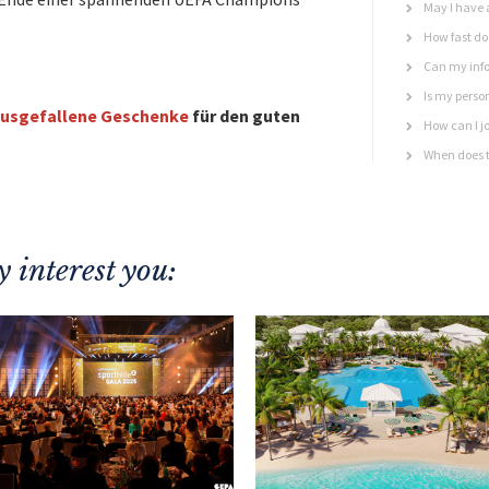
May I have 
How fast do 
Can my info
Is my perso
usgefallene Geschenke
für den guten
How can I jo
When does t
 interest you: