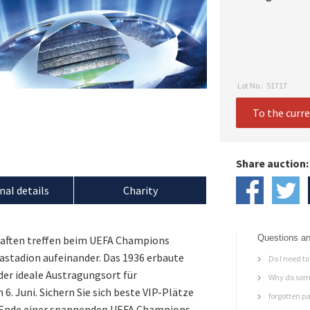
Lot No.:
51717
To the curr
Share auction:
nal details
Charity
Questions an
haften treffen beim UEFA Champions
astadion aufeinander. Das 1936 erbaute
Do I need to 
 der ideale Austragungsort für
Why do some
 6. Juni. Sichern Sie sich beste VIP-Plätze
forgotten p
m Ende einer spannenden UEFA Champions