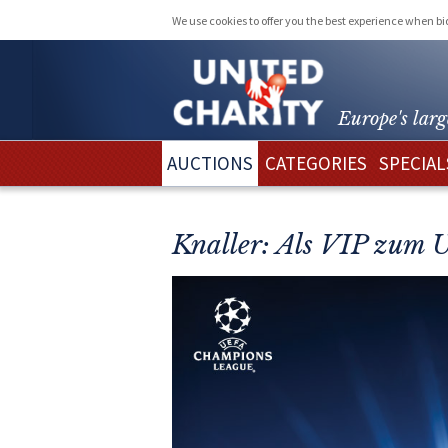
We use cookies to offer you the best experience when b
Europe's larg
AUCTIONS
CATEGORIES
SPECIAL
Knaller: Als VIP zum