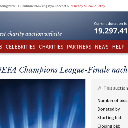
idding with us. Continue browsing if you accept our
Privacy & Cookie Policy
.
Current donation tot
19.297.4
est charity
auction website
S
CELEBRITIES
CHARITIES
PARTNERS
NEWS
HELP
 UEFA Champions League-Finale nach
This auction
Number of bids
Donated by:
Starting bid:
Closing bid: