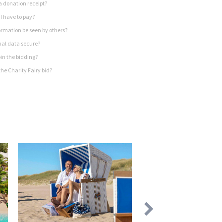
a donation receipt?
I have to pay?
rmation be seen by others?
nal data secure?
in the bidding?
he Charity Fairy bid?