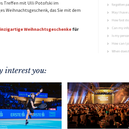
s Treffen mit Ulli Potofski im
forgotten p
es Weihnachtsgeschenk, das Sie mit dem
May I have 
How fast do 
Can my info
inzigartige Weihnachtsgeschenke
für
Is my perso
How can I jo
When does t
 interest you: