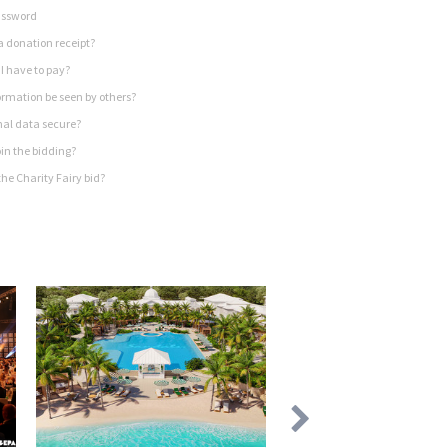
assword
a donation receipt?
I have to pay?
rmation be seen by others?
nal data secure?
in the bidding?
he Charity Fairy bid?