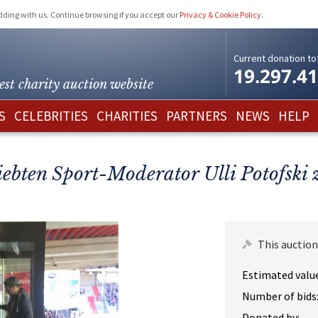
idding with us. Continue browsing if you accept our
Privacy & Cookie Policy
.
Current donation tot
19.297.4
est charity
auction website
S
CELEBRITIES
CHARITIES
PARTNERS
NEWS
HELP
iebten Sport-Moderator Ulli Potofski
This auction
Estimated value
Number of bids
Donated by: