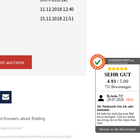
11.12.2018 12:40
15.12.2018 21:51
AUSGEZEICHNET
ent auctions
.org
Kundenbewertungen
SEHR GUT
4.93
/ 5.00
751 Bewertungen
Kristin 71!
29.07.2026
Mehr
Als Neukunde bin ich sehr
zufrieden
Ich habe bei euch das erste Mal
etwas ersteigert. Und wir freuen
d Answers about Bidding
uns riesig, da wir Ski Alpin Fans
sind.
register to bid?
Hinweis zu den Bewertungen
 auctions extend when they are due to close?