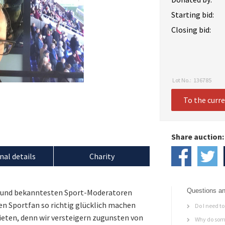
Starting bid:
Closing bid:
Lot No.:
136785
To the curr
Share auction:
nal details
Charity
Questions an
ten und bekanntesten Sport-Moderatoren
n Sportfan so richtig glücklich machen
Do I need to 
ieten, denn wir versteigern zugunsten von
Why do some