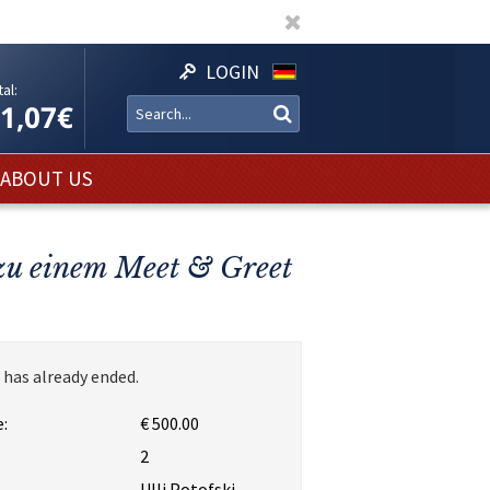
LOGIN
al:
11,07€
ABOUT US
 zu einem Meet & Greet
 has already ended.
:
€ 500.00
:
2
Ulli Potofski