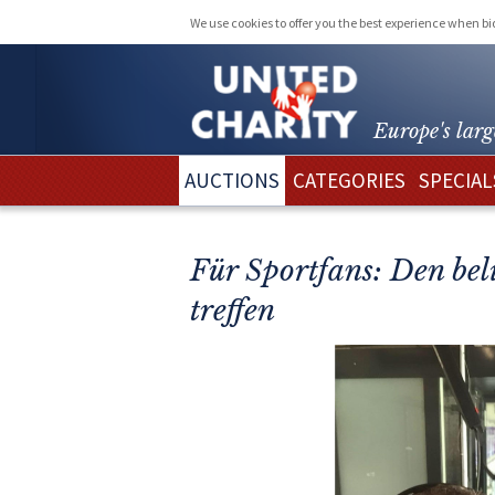
We use cookies to offer you the best experience when b
Europe's larg
AUCTIONS
CATEGORIES
SPECIAL
Für Sportfans: Den bel
treffen