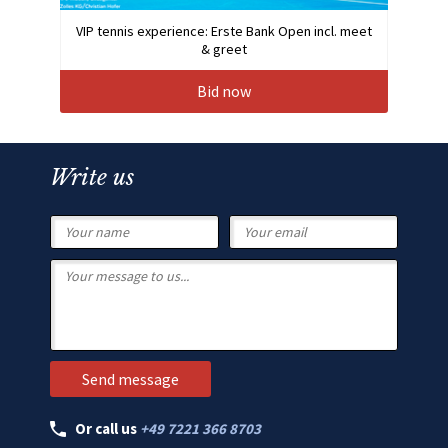
VIP tennis experience: Erste Bank Open incl. meet
& greet
Bid now
Write us
Or call us
+49 7221 366 8703