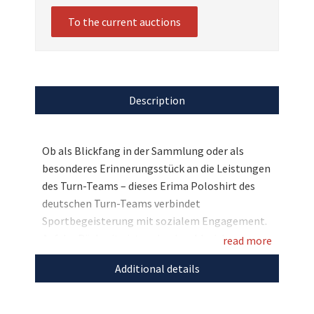
To the current auctions
Description
Ob als Blickfang in der Sammlung oder als
besonderes Erinnerungsstück an die Leistungen
des Turn-Teams – dieses Erima Poloshirt des
deutschen Turn-Teams verbindet
Sportbegeisterung mit sozialem Engagement.
Auf der Rückseite ist es durch zahlreiche
read more
handschriftliche Autogramme von ehemaligen
Additional details
sowie aktuellen Turnerinnen und Turnern aus
dem Nationalteam veredelt, unter anderem von
Lukas Dauser, Andreas Toba, Nils Dunkel und