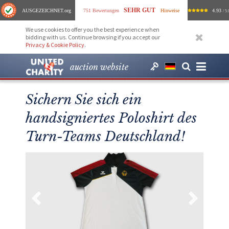
SEHR GUT
AUSGEZEICHNET
.org
751 Bewertungen
Hinweise
4.93
/ 5.
We use cookies to offer you the best experience when
bidding with us. Continue browsing if you accept our
Privacy & Cookie Policy
.
auction website
Sichern Sie sich ein
handsigniertes Poloshirt des
Turn-Teams Deutschland!