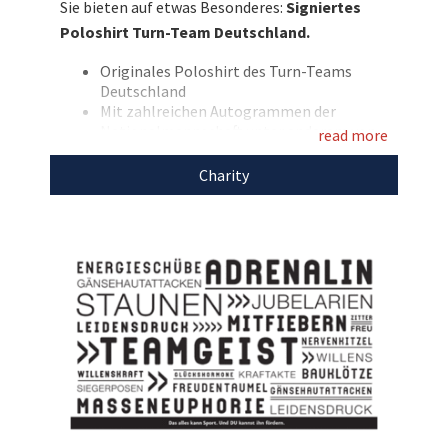
Sie bieten auf etwas Besonderes:
Signiertes
Lucas Kochan. Bieten Sie mit und unterstützen
Poloshirt Turn-Team Deutschland.
Sie mit Ihrem Gebot die Stiftung Deutsche
Sporthilfe!
Originales Poloshirt des Turn-Teams
Deutschland
Entdecken Sie bei uns auch
Mit zahlreichen Autogrammen der
Nationalmannschaft unter anderem von
weitere
einzigartige Auktionen
für den guten
read more
Lukas Dauser, Andreas Toba, Nils Dunkel
Zweck!
und Lucas Kochan
Charity
Größe 42
Marke Erima
Farben: Weiß/Schwarz
Mit Bundesadler-Emblem
Mit dem Erlös dieser Auktion unterstützen wir
die
Stiftung Deutsche Sporthilfe.