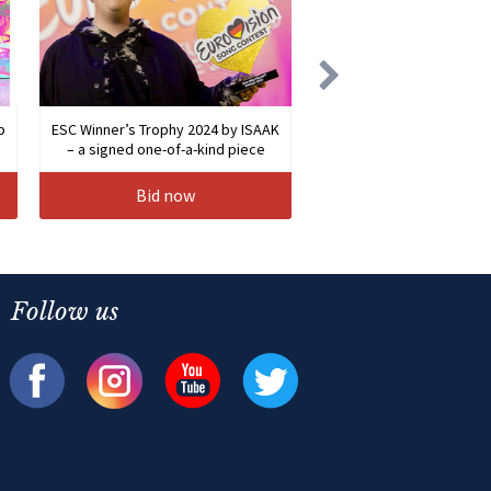
b
ESC Winner’s Trophy 2024 by ISAAK
– a signed one-of-a-kind piece
Bid now
Follow us