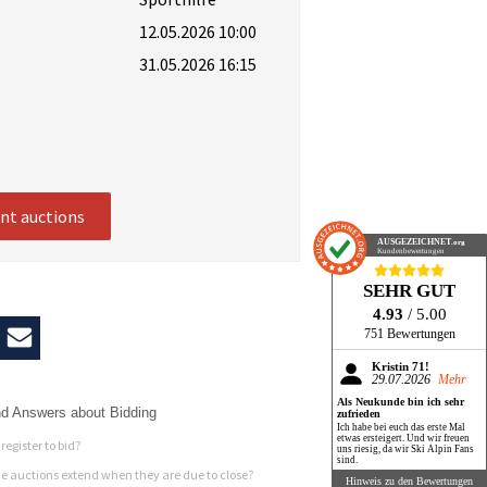
12.05.2026 10:00
31.05.2026 16:15
ent auctions
AUSGEZEICHNET
.org
Kundenbewertungen
SEHR GUT
4.93
/ 5.00
751 Bewertungen
Kristin 71!
29.07.2026
Mehr
Als Neukunde bin ich sehr
d Answers about Bidding
zufrieden
Ich habe bei euch das erste Mal
etwas ersteigert. Und wir freuen
register to bid?
uns riesig, da wir Ski Alpin Fans
sind.
 auctions extend when they are due to close?
Hinweis zu den Bewertungen