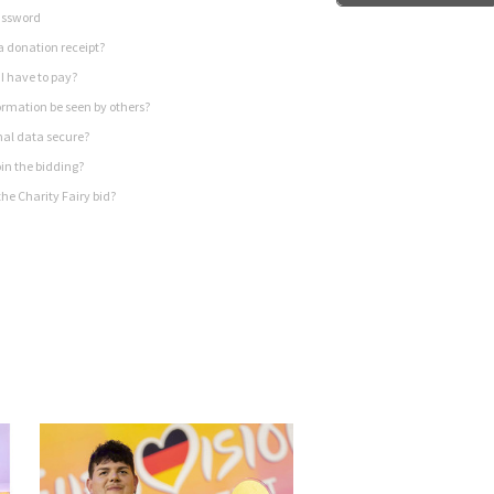
assword
a donation receipt?
I have to pay?
rmation be seen by others?
nal data secure?
in the bidding?
he Charity Fairy bid?