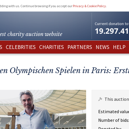
idding with us. Continue browsing if you accept our
Privacy & Cookie Policy
.
Current donation tot
19.297.4
est charity
auction website
S
CELEBRITIES
CHARITIES
PARTNERS
NEWS
HELP
en Olympischen Spielen in Paris: Ers
This auction
Estimated value
Number of bids
Donated by: