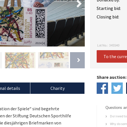
Starting bid:
Closing bid:
Lot No.:
345540
To the curr
Share auction:
nal details
Charity
Questions an
tion der Spiele“ sind begehrte
en der Stiftung Deutschen Sporthilfe
Do I need to 
ie diesjährigen Briefmarken von
Why do some