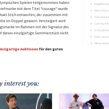
 Olympischen Spielen teilgenommen haben
forgotten p
 Briefmarke mit dem Titel “courage“ wurde
May I have 
hael Stich entworfen, der zusammen mit
How fast do 
lle im Doppel gewann. Versteigert wird
Can my info
ttagsmarke im Rahmen mit der Signatur des
Is my perso
auf dieses einzigartige Sammlerstück nicht
How can I jo
When does t
inzigartige Auktionen
für den guten
 interest you: