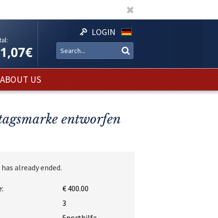
LOGIN
al:
11,07€
ABOUT US
ttagsmarke entworfen
 has already ended.
:
€ 400.00
:
3
Sporthilfe