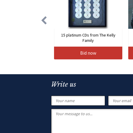
15 platinum CDs from The Kelly
Family
Bid now
Write us