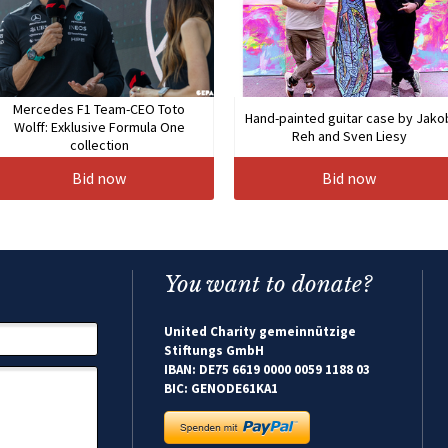
Mercedes F1 Team-CEO Toto
Hand-painted guitar case by Jako
Wolff: Exklusive Formula One
Reh and Sven Liesy
collection
Bid now
Bid now
You want to donate?
United Charity gemeinnützige
Stiftungs GmbH
IBAN: DE75 6619 0000 0059 1188 03
BIC: GENODE61KA1