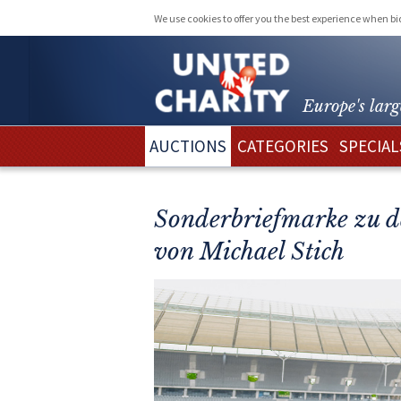
We use cookies to offer you the best experience when b
Europe's larg
AUCTIONS
CATEGORIES
SPECIAL
Sonderbriefmarke zu d
von Michael Stich