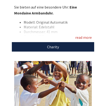
Gehäuseboden bewundert werden. Was für ein
Sie bieten auf eine besondere Uhr:
Eine
wunderschönes Geschenk – Denken Sie schon
Mondaine Armbanduhr.
jetzt an Weihnachten und bieten Sie mit
zugunsten von Right To Play!
Modell: Original Automatik
Material: Edelstahl
Entdecken Sie bei uns auch
Durchmesser: 41 mm
Gewicht: 156 g
weitere
einzigartige
read more
Wasserdicht bis zu 30 Meter
Weihnachtsgeschenke
für den guten Zweck!
Transparenter Gehäuseboden
Charity
Saphirglas
Swiss Made
Mit dem Erlös dieser Auktion unterstützen wir
Right To Play.