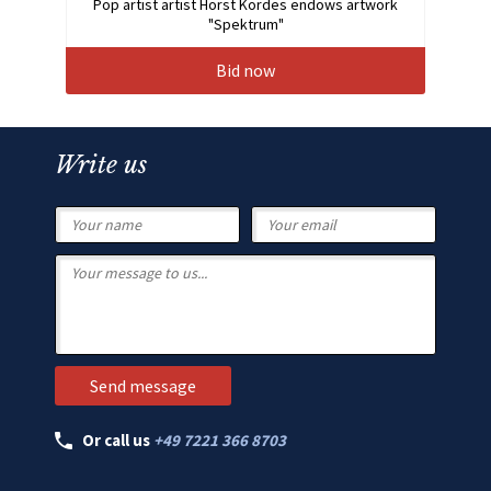
Pop artist artist Horst Kordes endows artwork
"Spektrum"
Bid now
Write us
Or call us
+49 7221 366 8703