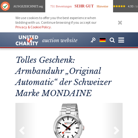
SEHR GUT
AUSGEZEICHNET
.org
751 Bewertungen
Hinweise
4.93
/ 5.
We use cookies to offer you the best experience when
bidding with us. Continue browsing if you accept our
Privacy & Cookie Policy
.
auction website
Tolles Geschenk:
Armbanduhr „Original
Automatic“ der Schweizer
Marke MONDAINE