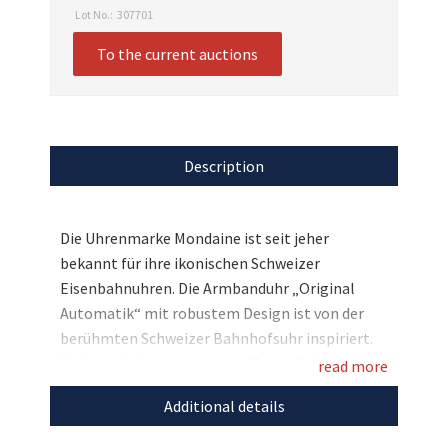
Lot No.:
307701
To the current auctions
Description
Die Uhrenmarke Mondaine ist seit jeher
bekannt für ihre ikonischen Schweizer
Eisenbahnuhren. Die Armbanduhr „Original
Automatik“ mit robustem Design ist von der
berühmten Schweizer Bahnhofsuhr inspiriert.
Sie ist mit einem massiven 41 mm Gehäuse aus
read more
Edelstahl und einem klassischen, weißen
Additional details
Zifferblatt gefertigt. Das faszinierende
Uhrwerk kann durch den durchsichtigen