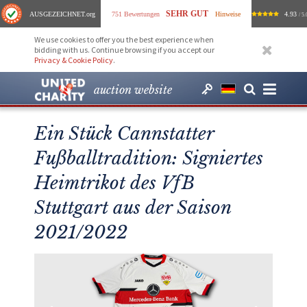
SEHR GUT
AUSGEZEICHNET
.org
751 Bewertungen
Hinweise
4.93
/ 5.
We use cookies to offer you the best experience when
bidding with us. Continue browsing if you accept our
Privacy & Cookie Policy
.
auction website
Ein Stück Cannstatter
Fußballtradition: Signiertes
Heimtrikot des VfB
Stuttgart aus der Saison
2021/2022