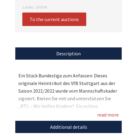
Lot No.:
337374
To the current auctions
Description
Ein Stück Bundesliga zum Anfassen: Dieses
originale Heimtrikot des VfB Stuttgart aus der
Saison 2021/2022 wurde vom Mannschaftskader
signiert. Bieten Sie mit und unterstützen Sie
„RTL – Wir helfen Kindern“. Ein echtes
Herzensstück für alle Fußballfans und ein
read more
starkes Zeichen für den guten Zweck.
Additional details
Entdecken Sie bei uns auch