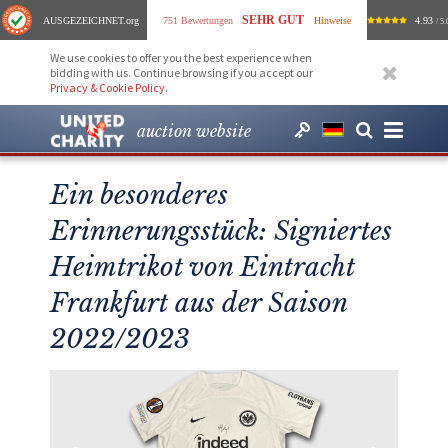
SEHR GUT
AUSGEZEICHNET
.org
751 Bewertungen
Hinweise
4.93
/ 5.
We use cookies to offer you the best experience when
bidding with us. Continue browsing if you accept our
Privacy & Cookie Policy
.
auction website
Ein besonderes
Erinnerungsstück: Signiertes
Heimtrikot von Eintracht
Frankfurt aus der Saison
2022/2023