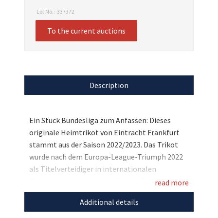
Lot No.:
337372
To the current auctions
Description
Ein Stück Bundesliga zum Anfassen: Dieses
originale Heimtrikot von Eintracht Frankfurt
stammt aus der Saison 2022/2023. Das Trikot
wurde nach dem Europa-League-Triumph 2022
als Titelverteidiger in internationalen
Wettbewerben getragen. Sichern Sie sich dieses
read more
besondere Sammlerstück und unterstützen Sie
Additional details
„RTL – Wir helfen Kindern“. Ein echtes
Herzensstück für alle Eintracht Frankfurt-Fans