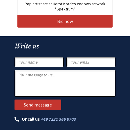
Pop artist artist Horst Kordes endows artwork
"Spektrum"
Bid now
Write us
Or call us
+49 7221 366 8703