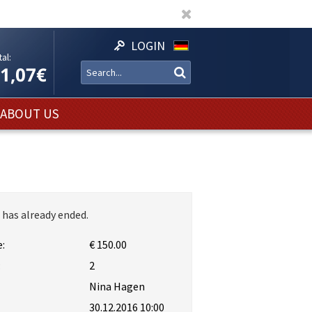
LOGIN
al:
11,07€
ABOUT US
 has already ended.
:
€ 150.00
:
2
Nina Hagen
30.12.2016 10:00