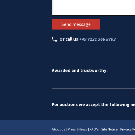
Or call us
+49 7221 366 8703
Awarded and trustworthy:
For auctions we accept the following 
About us
|
Press
|
News
|
FAQ's
|
Site Notice
|
Privacy P