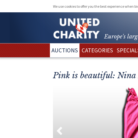
We use cookies to offer you the best experience when b
Europe's larg
AUCTIONS
CATEGORIES
SPECIAL
Pink is beautiful: Nin