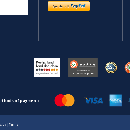
methods of payment:
olicy
|
Terms