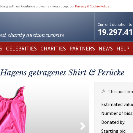
idding with us. Continue browsing if you accept our
Privacy & Cookie Policy
.
Current donation tot
19.297.4
est charity
auction website
S
CELEBRITIES
CHARITIES
PARTNERS
NEWS
HELP
a Hagens getragenes Shirt & Perücke
This auction
Estimated value
Number of bids
Donated by:
Starting bid: