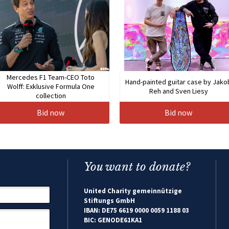
Mercedes F1 Team-CEO Toto
Hand-painted guitar case by Jako
Wolff: Exklusive Formula One
Reh and Sven Liesy
collection
Bid now
Bid now
You want to donate?
United Charity gemeinnützige
Stiftungs GmbH
IBAN: DE75 6619 0000 0059 1188 03
BIC: GENODE61KA1