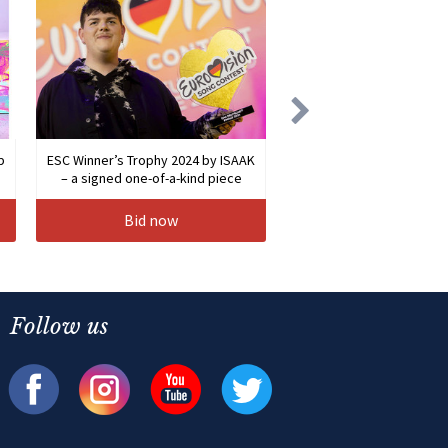
b
ESC Winner’s Trophy 2024 by ISAAK
– a signed one-of-a-kind piece
Bid now
Follow us