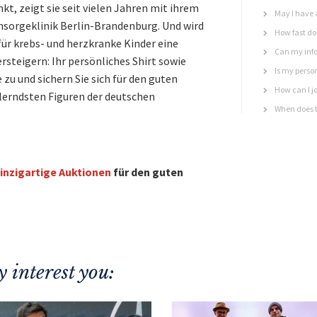
nkt, zeigt sie seit vielen Jahren mit ihrem
May I have 
sorgeklinik Berlin-Brandenburg. Und wird
How fast do 
ür krebs- und herzkranke Kinder eine
Can my info
steigern: Ihr persönliches Shirt sowie
Is my perso
 zu und sichern Sie sich für den guten
How can I jo
llerndsten Figuren der deutschen
When does t
inzigartige Auktionen
für den guten
 interest you: