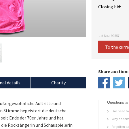
Closing bid:
Lot No.:
99557
To the curr
Share auction:
nal details
Charity
Questions an
 außergewöhnliche Auftritte und
en Stimme begeistert die deutsche
Do I need to 
seit Ende der 70er Jahre und hat
Why do some
s die Rocksängerin und Schauspielerin
forgotten p