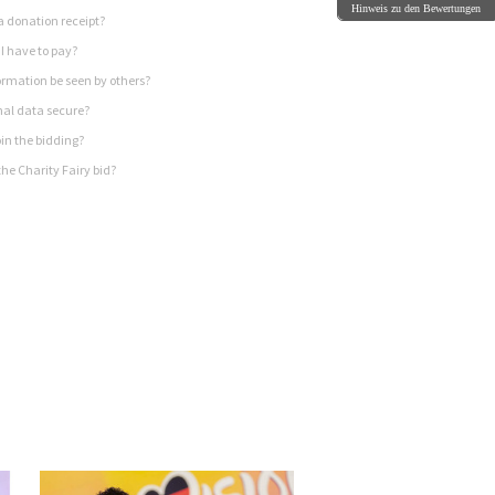
Hinweis zu den Bewertungen
a donation receipt?
I have to pay?
rmation be seen by others?
nal data secure?
in the bidding?
he Charity Fairy bid?