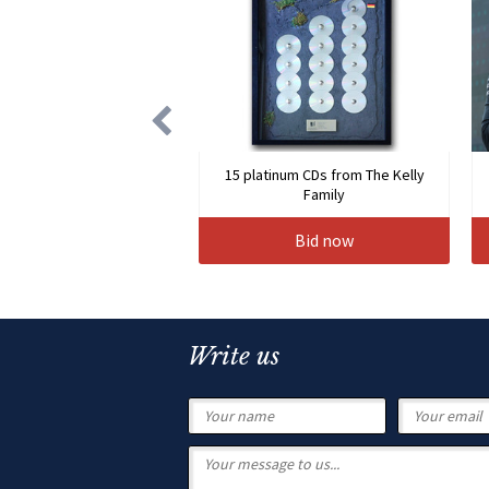
15 platinum CDs from The Kelly
Family
Bid now
Write us