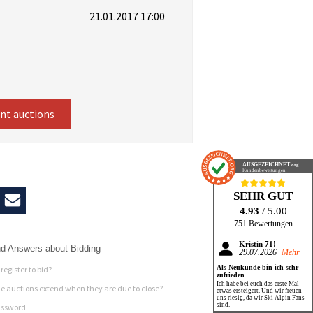
21.01.2017 17:00
ent auctions
AUSGEZEICHNET
.org
Kundenbewertungen
SEHR GUT
4.93
/ 5.00
751 Bewertungen
Kristin 71!
d Answers about Bidding
29.07.2026
Mehr
Als Neukunde bin ich sehr
register to bid?
zufrieden
Ich habe bei euch das erste Mal
 auctions extend when they are due to close?
etwas ersteigert. Und wir freuen
uns riesig, da wir Ski Alpin Fans
sind.
assword