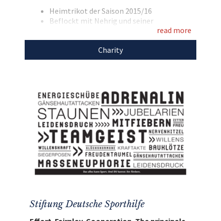
Heimtrikot der Saison 2015/16
einzigartige Auktionen
für den guten Zweck!
Beflockt mit Nehrig und seiner
read more
Rückennummer 7
Marke: hummel
Charity
Größe: M
ten und zweiten Fußball-Bundesliga stiften die
am 30. Spieltag getragenen Trikots der Profis
zugunsten der
Deutschen Sporthilfe
. Daher
fließen alle aus der Benefizaktion erlösten
Gelder zu 100% an die Deutsche Sporthilfe.
Stiftung Deutsche Sporthilfe