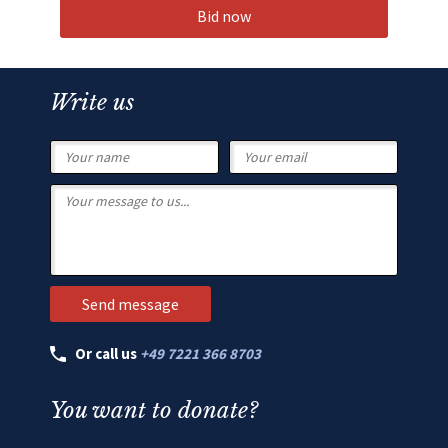
Bid now
Write us
Or call us
+49 7221 366 8703
You want to donate?