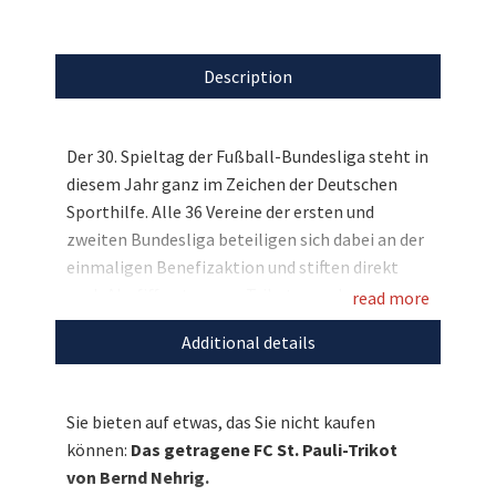
Description
Der 30. Spieltag der Fußball-Bundesliga steht in
diesem Jahr ganz im Zeichen der Deutschen
Sporthilfe. Alle 36 Vereine der ersten und
zweiten Bundesliga beteiligen sich dabei an der
einmaligen Benefizaktion und stiften direkt
nach Abpfiff getragene Trikots aus den
read more
jeweiligen Partien. Bieten Sie mit und sichern
Additional details
Sie sich hier das von Bernd Nehrig getragene FC
St. Pauli-Trikot. Ein absolut einmaliges Fußball-
Sammlerstück für den guten Zweck!
Sie bieten auf etwas, das Sie nicht kaufen
können:
Das getragene FC St. Pauli-Trikot
von Bernd Nehrig.
Entdecken Sie bei uns auch weitere