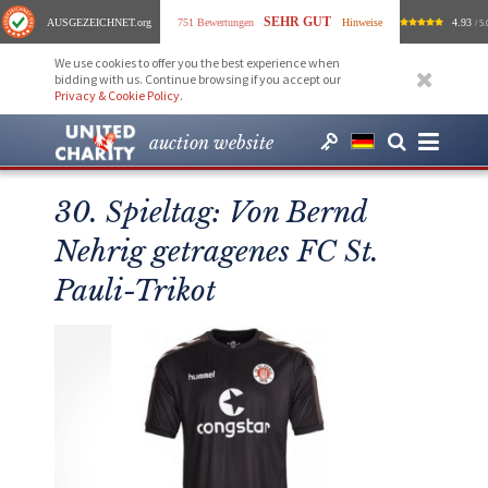
SEHR GUT
AUSGEZEICHNET
.org
751 Bewertungen
Hinweise
4.93
/ 5.
We use cookies to offer you the best experience when
bidding with us. Continue browsing if you accept our
Privacy & Cookie Policy
.
auction website
30. Spieltag: Von Bernd
Nehrig getragenes FC St.
Pauli-Trikot