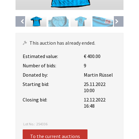
This auction has already ended.
Estimated value:
€ 400.00
Number of bids:
9
Donated by:
Martin Rüssel
Starting bid:
25.11.2022
10:00
Closing bid:
12.12.2022
16:48
Lot No.:
254336
To the current auctions