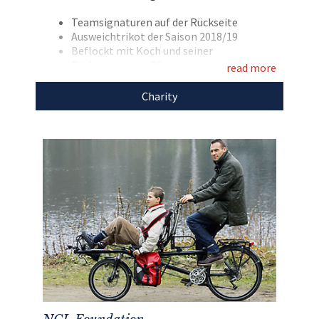
Sie mit!
Teamsignaturen auf der Rückseite
Entdecken Sie bei uns auch weitere
Ausweichtrikot der Saison 2018/19
einzigartige Weihnachtsgeschenke
für den
Beflockt mit Koch und seiner
Rückennummer 25
guten Zweck!
read more
Marke: hummel
Größe: L
Charity
Farbe: blau
Den Erlös der Auktion leiten wir direkt, ohne
Abzug von Kosten, an die
NCL-Stiftung
weiter.