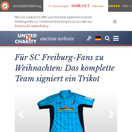
SEHR GUT
AUSGEZEICHNET
.org
751 Bewertungen
Hinweise
4.93
/ 5.
We use cookies to offer you the best experience when
bidding with us. Continue browsing if you accept our
Privacy & Cookie Policy
.
auction website
Für SC Freiburg-Fans zu
Weihnachten: Das komplette
Team signiert ein Trikot