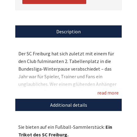
Description
Der SC Freiburg hat sich zuletzt mit einem für
den Club fulminanten 2. Tabellenplatz in die
Bundesliga-Winterpause verabschiedet – das
Jahr war für Spieler, Trainer und Fans ein
unglaubliches. Wer einem glühenden Anhänger
nun unterm Tannenbaum die Wartezeit bis zum
read more
nächsten Anpfiff versüßen will, hat hier eine
Additional details
geniale Gelegenheit auf ein perfektes
Geschenk: Wir versteigern zugunsten der NCL-
Stiftung ein teamsigniertes Trikot des
Sie bieten auf ein Fußball-Sammlerstück:
Ein
beliebten Teams aus dem Schwarzwald – bieten
Trikot des SC Freiburg.