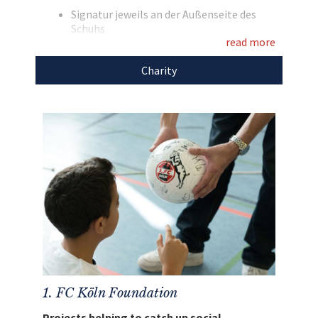
und des 1. FC Köln!
Signatur jeweils an der Außenseite des
Schuhs
read more
bedruckt mit „Nina“ und „MR20“
Marke: OMG
Entdecken Sie bei uns auch weitere
Charity
Farbe: gelb
einzigartige Geschenke
für den guten
Den Erlös der Auktion „Getragene
Zweck!
Fußballschuhe signiert von Marcel Risse“ leiten
wir direkt, ohne Abzug von Kosten, an die
Stiftung 1. FC Köln
weiter.
1. FC Köln Foundation
Projects helping to catch up social