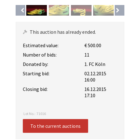
This auction has already ended.
Estimated value:
€ 500.00
Number of bids:
11
Donated by:
1. FC Köln
Starting bid:
02.12.2015
16:00
Closing bid:
16.12.2015
17:10
Lot No.:
71016
To the current auctions