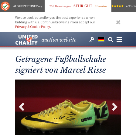
SEHR GUT
AUSGEZEICHNET
.org
751 Bewertungen
Hinweise
4.93
/ 5.
We use cookies to offer you the best experience when
bidding with us. Continue browsing if you accept our
Privacy & Cookie Policy
.
auction website
Getragene Fußballschuhe
signiert von Marcel Risse