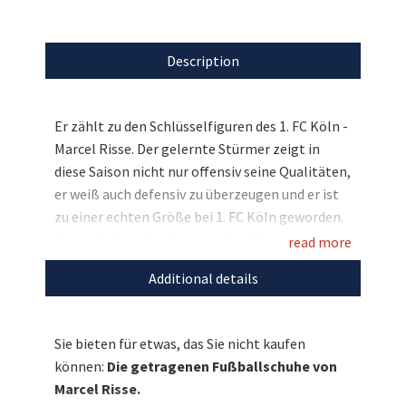
Description
Er zählt zu den Schlüsselfiguren des 1. FC Köln -
Marcel Risse. Der gelernte Stürmer zeigt in
diese Saison nicht nur offensiv seine Qualitäten,
er weiß auch defensiv zu überzeugen und er ist
zu einer echten Größe bei 1. FC Köln geworden.
Bei uns haben Sie die einmalige Chance, seine
read more
getragenen Fußballschuhe zu ersteigern. Das
Additional details
Beste dabei: Der gebürtige Kölner hat sich auf
beiden Schuhen mit seiner Signatur verewigt
und macht diese damit zu absoluten Unikaten.
Sie bieten für etwas, das Sie nicht kaufen
Bieten Sie mit und sichern sich so diese
können:
Die getragenen Fußballschuhe von
einmaligen Fußballschuhe. Ideal geeignet als
Marcel Risse.
Weihnachtsgeschenk für Fans von Marcel Risse