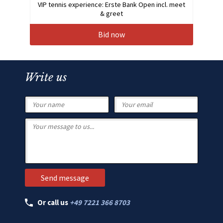
VIP tennis experience: Erste Bank Open incl. meet
& greet
Bid now
Write us
Or call us
+49 7221 366 8703