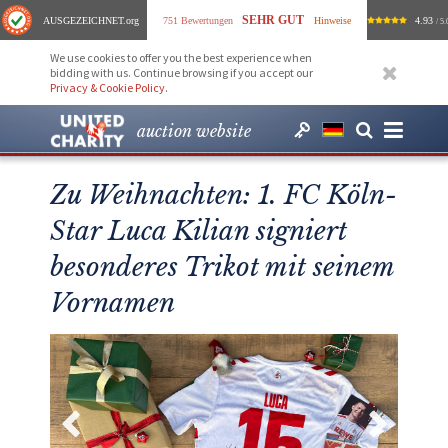
SEHR GUT
AUSGEZEICHNET
.org
751 Bewertungen
Hinweise
4.93
/ 5.
We use cookies to offer you the best experience when
bidding with us. Continue browsing if you accept our
Privacy & Cookie Policy
.
auction website
Zu Weihnachten: 1. FC Köln-
Star Luca Kilian signiert
besonderes Trikot mit seinem
Vornamen