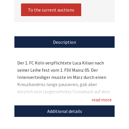
To the current auctions
Description
Der 1. FC Köln verpflichtete Luca Kilian nach
seiner Leihe fest vom 1. FSV Mainz 05. Der
Innenverteidiger musste im März durch einen
Kreuzbandriss lange pausieren, gab aber
kürzlich sein langersehntes Comeback auf dem
Platz. Und wir dürfen nun pünktlich zu
read more
Weihnachten ein besonderes Unikat von Luca
Additional details
Kilian versteigern: Der Köln-Star stiftet ein
besonderes Trikot, das mit seinem Vornamen
beflockt und signiert ist. Bieten Sie mit und