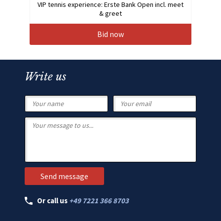
VIP tennis experience: Erste Bank Open incl. meet
& greet
Bid now
Write us
Or call us
+49 7221 366 8703