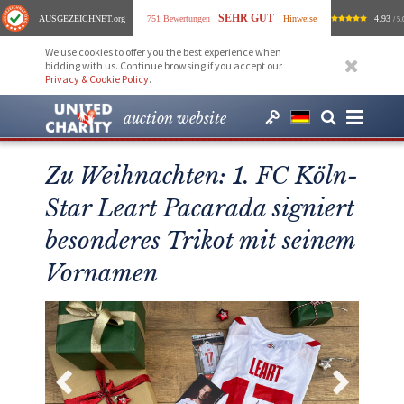
SEHR GUT
AUSGEZEICHNET
.org
751 Bewertungen
Hinweise
4.93
/ 5.
We use cookies to offer you the best experience when
bidding with us. Continue browsing if you accept our
Privacy & Cookie Policy
.
auction website
Zu Weihnachten: 1. FC Köln-
Star Leart Pacarada signiert
besonderes Trikot mit seinem
Vornamen