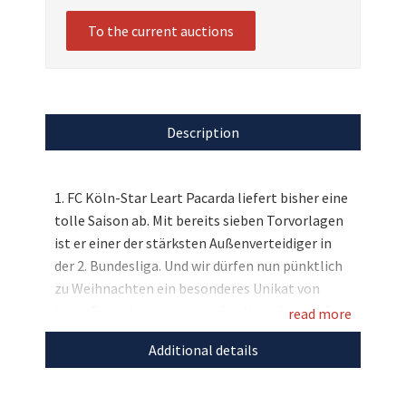
To the current auctions
Description
1. FC Köln-Star Leart Pacarda liefert bisher eine
tolle Saison ab. Mit bereits sieben Torvorlagen
ist er einer der stärksten Außenverteidiger in
der 2. Bundesliga. Und wir dürfen nun pünktlich
zu Weihnachten ein besonderes Unikat von
Leart Pacarda versteigern: Der Köln-Star stiftet
read more
ein besonderes Trikot, das mit seinem
Additional details
Vornamen beflockt und signiert ist. Bieten Sie
mit und unterstützen Sie die wertvollen
Projekte der vereinseigenen Stiftung!