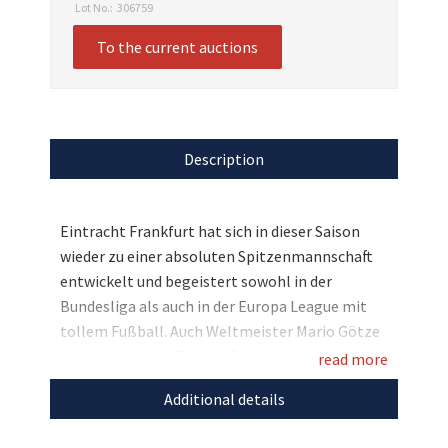
Lot No.:
306759
To the current auctions
Description
Eintracht Frankfurt hat sich in dieser Saison
wieder zu einer absoluten Spitzenmannschaft
entwickelt und begeistert sowohl in der
Bundesliga als auch in der Europa League mit
tollem Fußball. Auch Weltmeister Mario Götze
ist ein wichtiger Teil des Erfolgs und überzeugt
read more
mit seiner Erfahrung. Für den guten Zweck hat
Additional details
der Fußballstar ein Heimtrikot der Eintracht
aus der vergangenen Saison signiert, das wir