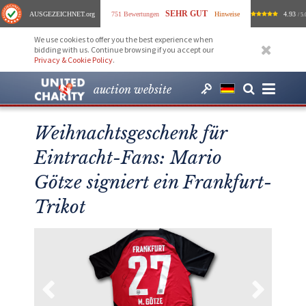
SEHR GUT
AUSGEZEICHNET
.org
751 Bewertungen
Hinweise
4.93
/ 5.
We use cookies to offer you the best experience when
bidding with us. Continue browsing if you accept our
Privacy & Cookie Policy
.
auction website
Weihnachtsgeschenk für
Eintracht-Fans: Mario
Götze signiert ein Frankfurt-
Trikot