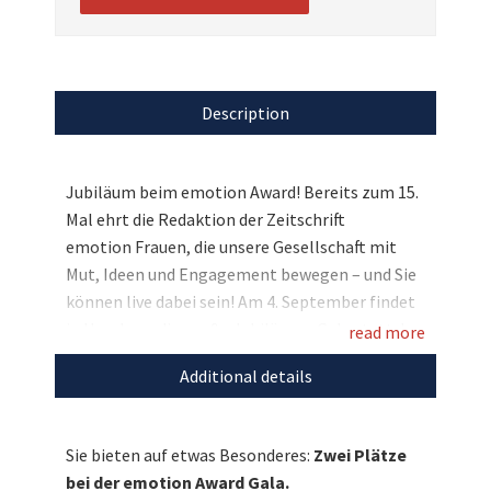
Description
Jubiläum beim emotion Award! Bereits zum 15.
Mal ehrt die Redaktion der Zeitschrift
emotion Frauen, die unsere Gesellschaft mit
Mut, Ideen und Engagement bewegen – und Sie
können live dabei sein! Am 4. September findet
in Hamburg die große Jubiläums-Gala statt. Im
read more
festlichen Rahmen werden sechs
Additional details
herausragende Frauen sowie ein inspirierendes
Gewinner-Team mit dem emotion Award
ausgezeichnet. Ihre beeindruckenden
Sie bieten auf etwas Besonderes:
Zwei Plätze
Leistungen werden von prominenten
bei der emotion Award Gala.