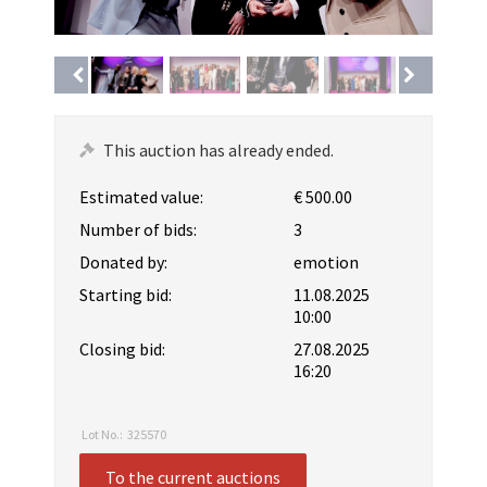
This auction has already ended.
Estimated value:
€ 500.00
Number of bids:
3
Donated by:
emotion
Starting bid:
11.08.2025
10:00
Closing bid:
27.08.2025
16:20
Lot No.:
325570
To the current auctions