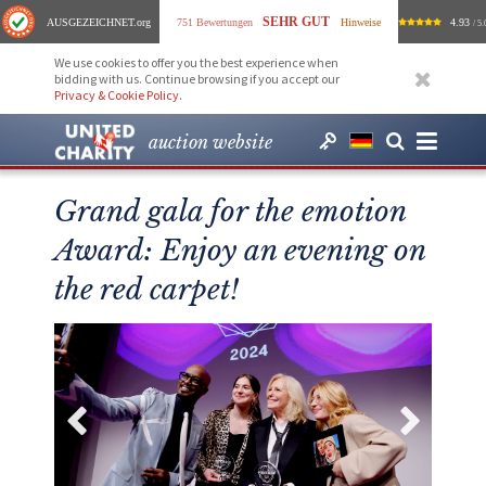
SEHR GUT
AUSGEZEICHNET
.org
751 Bewertungen
Hinweise
4.93
/ 5.
We use cookies to offer you the best experience when
bidding with us. Continue browsing if you accept our
Privacy & Cookie Policy
.
auction website
Grand gala for the emotion
Award: Enjoy an evening on
the red carpet!