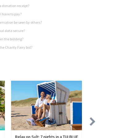
a donation receipt?
I have to pay?
rmation be seen by others?
nal data secure?
in the bidding?
he Charity Fairy bid?
Relax on Sylt: 7 nights in a TUI BLUE