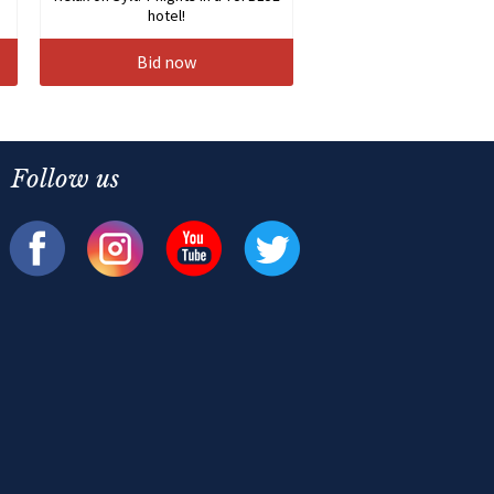
hotel!
Bid now
Follow us