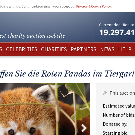
idding with us. Continue browsing if you accept our
Privacy & Cookie Policy
.
Current donation tot
19.297.4
est charity
auction website
S
CELEBRITIES
CHARITIES
PARTNERS
NEWS
HELP
fen Sie die Roten Pandas im Tiergar
This auction
Estimated value
Number of bids
Donated by:
Starting bid: