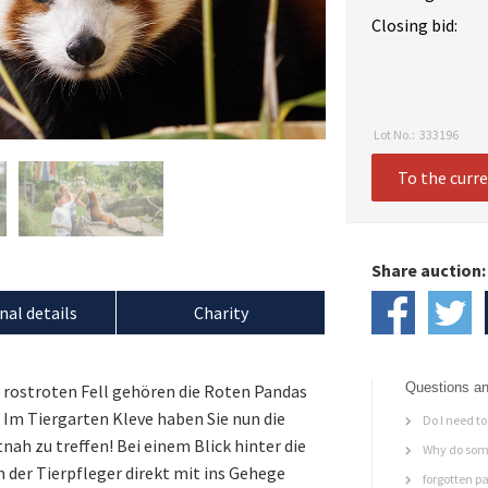
Closing bid:
Lot No.:
333196
To the curr
Share auction:
nal details
Charity
Questions an
 rostroten Fell gehören die Roten Pandas
 Im Tiergarten Kleve haben Sie nun die
Do I need to 
nah zu treffen! Bei einem Blick hinter die
Why do some
 der Tierpfleger direkt mit ins Gehege
forgotten p