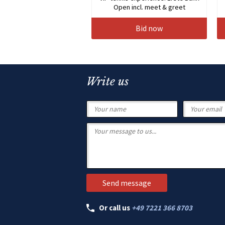
Open incl. meet & greet
Bid now
Write us
Or call us
+49 7221 366 8703