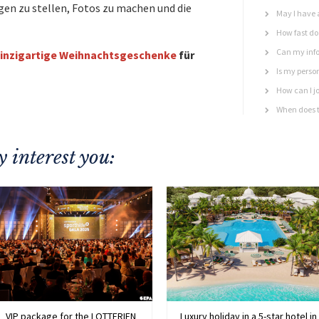
en zu stellen, Fotos zu machen und die
May I have 
How fast do 
Can my info
inzigartige Weihnachtsgeschenke
für
Is my perso
How can I jo
When does t
 interest you:
VIP package for the LOTTERIEN
Luxury holiday in a 5-star hotel in