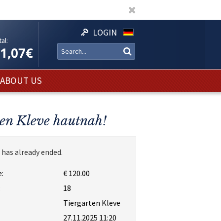
LOGIN
al:
11,07€
ABOUT US
ten Kleve hautnah!
 has already ended.
:
€ 120.00
:
18
Tiergarten Kleve
27.11.2025 11:20