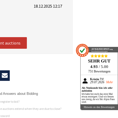
18.12.2025 12:17
ent auctions
AUSGEZEICHNET
.org
Kundenbewertungen
SEHR GUT
4.93
/ 5.00
751 Bewertungen
Kristin 71!
29.07.2026
Mehr
Als Neukunde bin ich sehr
zufrieden
d Answers about Bidding
Ich habe bei euch das erste Mal
etwas ersteigert. Und wir freuen
uns riesig, da wir Ski Alpin Fans
register to bid?
sind.
Hinweis zu den Bewertungen
 auctions extend when they are due to close?
assword