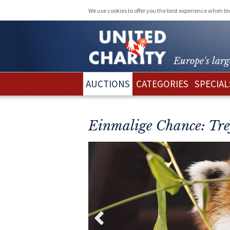
We use cookies to offer you the best experience when b
Europe's larg
AUCTIONS
CATEGORIES
SPECIAL
Einmalige Chance: Tref