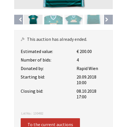
This auction has already ended.
Estimated value:
€ 200.00
Number of bids:
4
Donated by:
Rapid Wien
Starting bid:
20.09.2018
10:00
Closing bid:
08.10.2018
17:00
Lot No.:
130482
To the current auctions