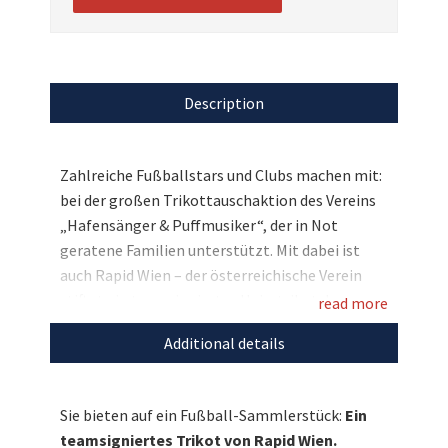
Description
Zahlreiche Fußballstars und Clubs machen mit:
bei der großen Trikottauschaktion des Vereins
„Hafensänger & Puffmusiker“, der in Not
geratene Familien unterstützt. Mit dabei ist
auch Rapid Wien – der österreichische Verein
stiftet ein teamsigniertes Heimtrikot der
read more
aktuellen Saison. Bieten Sie jetzt mit und
Additional details
sichern Sie sich dieses Sammlerstück aus der
Bundesliga!
Sie bieten auf ein Fußball-Sammlerstück:
Ein
Entdecken Sie bei uns auch weitere
teamsigniertes Trikot von Rapid Wien.
einzigartige Auktionen
für den guten Zweck!