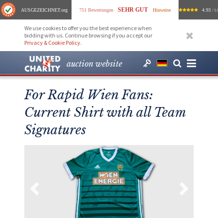
SEHR GUT
AUSGEZEICHNET
.org
751 Bewertungen
Hinweise
4.93
/ 5.
We use cookies to offer you the best experience when
bidding with us. Continue browsing if you accept our
Privacy & Cookie Policy
.
auction website
For Rapid Wien Fans:
Current Shirt with all Team
Signatures