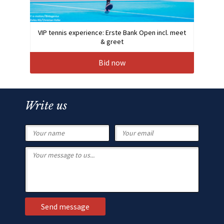
VIP tennis experience: Erste Bank Open incl. meet
& greet
Bid now
Write us