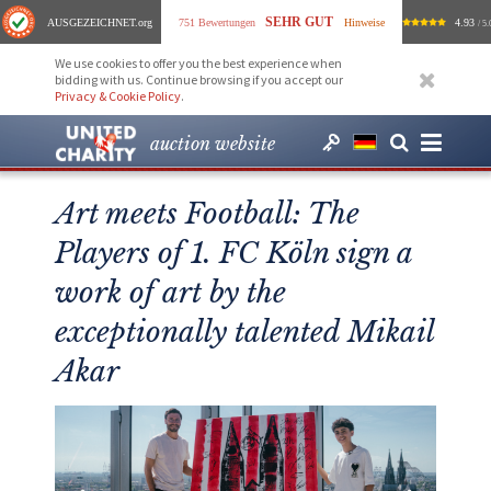
SEHR GUT
AUSGEZEICHNET
.org
751 Bewertungen
Hinweise
4.93
/ 5.
We use cookies to offer you the best experience when
bidding with us. Continue browsing if you accept our
Privacy & Cookie Policy
.
auction website
Art meets Football: The
Players of 1. FC Köln sign a
work of art by the
exceptionally talented Mikail
Akar