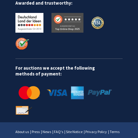
Awarded and trustworthy:
For auctions we accept the following
methods of payment:
About us
|
Press
|
News
|
FAQ's
|
Site Notice
|
Privacy Policy
|
Terms