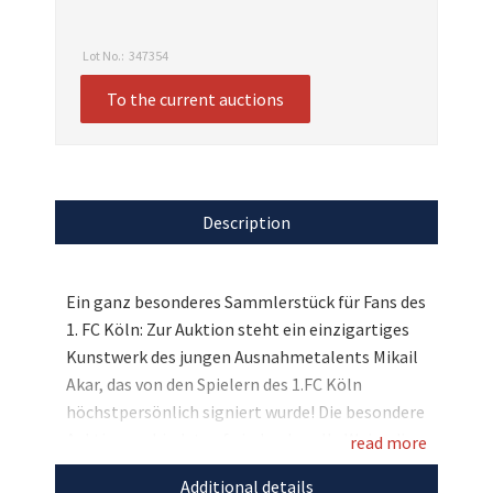
Lot No.:
347354
To the current auctions
Description
Ein ganz besonderes Sammlerstück für Fans des
1. FC Köln: Zur Auktion steht ein einzigartiges
Kunstwerk des jungen Ausnahmetalents Mikail
Akar, das von den Spielern des 1.FC Köln
höchstpersönlich signiert wurde! Die besondere
Auktion verbindet auf eindrucksvolle Weise die
read more
Welten von Kunst und Sport mit
Additional details