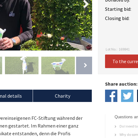
Starting bid:
Closing bid:
Lot No.:
169841
To the curr
Share auction:
nal details
Charity
Questions an
vereinseigenen FC-Stiftung während der
men gestartet. Im Rahmen einer ganz
Do I need to 
ikate entstanden, denn die Profis
Why do some