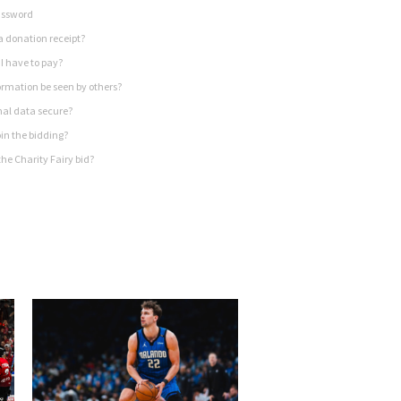
assword
a donation receipt?
I have to pay?
rmation be seen by others?
nal data secure?
in the bidding?
he Charity Fairy bid?