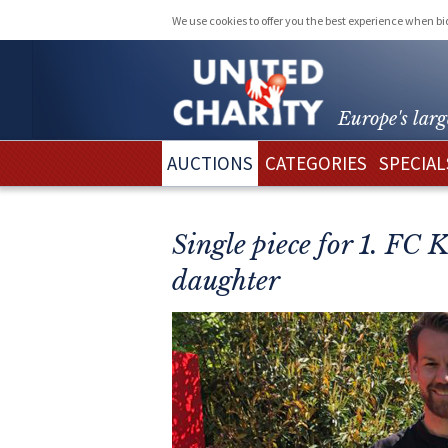
We use cookies to offer you the best experience when b
Europe's larg
AUCTIONS
CATEGORIES
SPECIAL
Single piece for 1. FC 
daughter