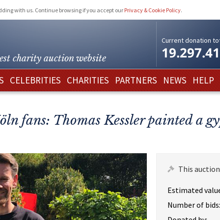
idding with us. Continue browsing if you accept our
Privacy & Cookie Policy
.
Current donation tot
19.297.4
est charity
auction website
S
CELEBRITIES
CHARITIES
PARTNERS
NEWS
HELP
Köln fans: Thomas Kessler painted a gy
This auction
Estimated value
Number of bids
Donated by: