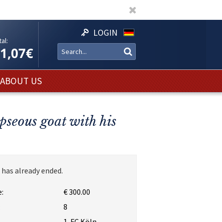
LOGIN
al:
11,07€
ABOUT US
pseous goat with his
 has already ended.
:
€ 300.00
:
8
1. FC Köln