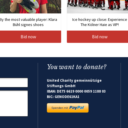
By the most valuable player: Klara
Ice hockey up close: Experience
Bühl signes shoes
The Kölner Haie as VIP!
Bid now
Bid now
You want to donate?
United Charity gemeinnützige
Stiftungs GmbH
IBAN: DE75 6619 0000 0059 1188 03
BIC: GENODE61KA1