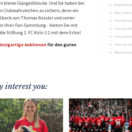
 kleine Gipsgeißböcke. Und Sie haben bei
forgotten p
en Clubwahrzeichen zu sichern, denn wir
May I have 
ißbock von Thomas Kessler und seiner
How fast do 
in Ihrer Fan-Sammlung - bieten Sie mit
Can my info
ie Stiftung 1. FC Köln 1:1 mit dem Erlös!
Is my perso
inzigartige Auktionen
für den guten
How can I jo
When does t
 interest you: