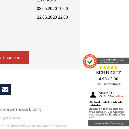
08.05.2020 10:00
22.05.2020 22:00
ent auctions
AUSGEZEICHNET
.org
Kundenbewertungen
SEHR GUT
4.93
/ 5.00
751 Bewertungen
Kristin 71!
29.07.2026
Mehr
Als Neukunde bin ich sehr
zufrieden
d Answers about Bidding
Ich habe bei euch das erste Mal
etwas ersteigert. Und wir freuen
uns riesig, da wir Ski Alpin Fans
register to bid?
sind.
Hinweis zu den Bewertungen
 auctions extend when they are due to close?