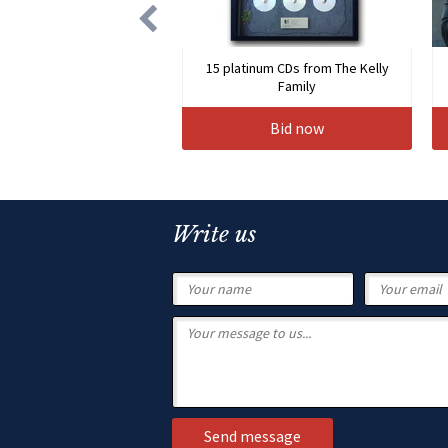
15 platinum CDs from The Kelly
Family
Bid now
Write us