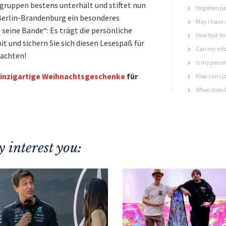
sgruppen bestens unterhält und stiftet nun
forgotten p
Berlin-Brandenburg ein besonderes
May I have 
seine Bande“: Es trägt die persönliche
How fast do 
mit und sichern Sie sich diesen Lesespaß für
Can my info
nachten!
Is my perso
inzigartige Weihnachtsgeschenke
für
How can I jo
When does t
 interest you: