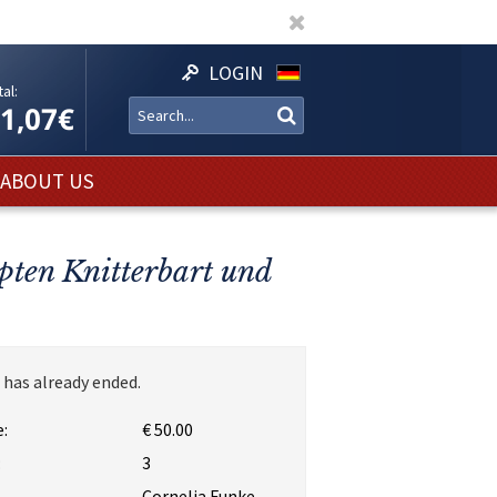
LOGIN
al:
11,07€
ABOUT US
pten Knitterbart und
 has already ended.
:
€ 50.00
:
3
Cornelia Funke