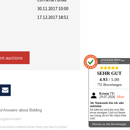
30.11.2017 10:00
17.12.2017 18:51
ent auctions
AUSGEZEICHNET
.org
Kundenbewertungen
SEHR GUT
4.93
/ 5.00
751 Bewertungen
Kristin 71!
29.07.2026
Mehr
Als Neukunde bin ich sehr
zufrieden
d Answers about Bidding
Ich habe bei euch das erste Mal
etwas ersteigert. Und wir freuen
uns riesig, da wir Ski Alpin Fans
register to bid?
sind.
Hinweis zu den Bewertungen
 auctions extend when they are due to close?