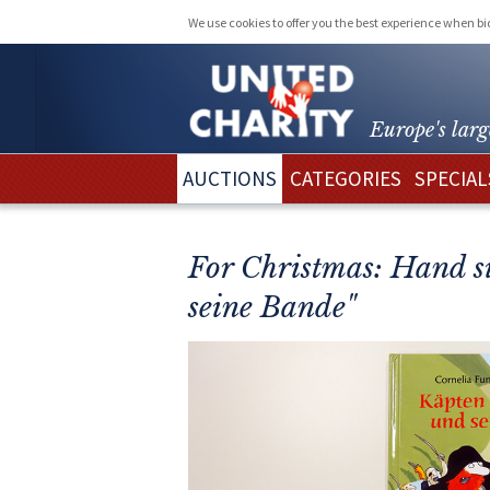
We use cookies to offer you the best experience when b
Europe's larg
AUCTIONS
CATEGORIES
SPECIAL
For Christmas: Hand si
seine Bande"