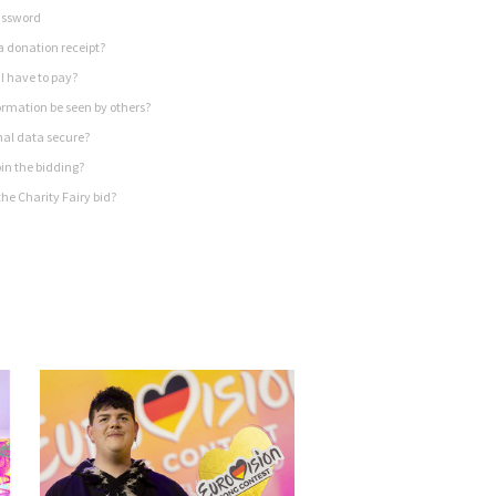
assword
a donation receipt?
I have to pay?
rmation be seen by others?
nal data secure?
in the bidding?
he Charity Fairy bid?