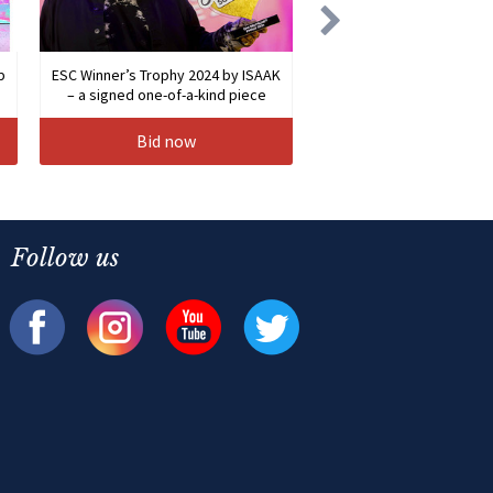
b
ESC Winner’s Trophy 2024 by ISAAK
– a signed one-of-a-kind piece
Bid now
Follow us