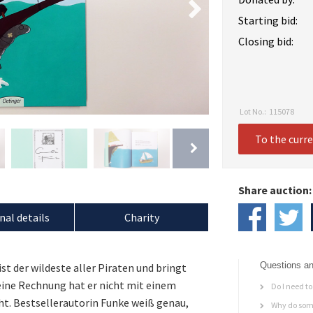
Starting bid:
Closing bid:
Lot No.:
115078
To the curr
Share auction:
nal details
Charity
Questions an
st der wildeste aller Piraten und bringt
eine Rechnung hat er nicht mit einem
Do I need to 
. Bestsellerautorin Funke weiß genau,
Why do some