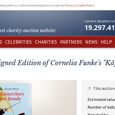
idding with us. Continue browsing if you accept our
Privacy & Cookie Policy
.
Current donation tot
19.297.4
est charity
auction website
S
CELEBRITIES
CHARITIES
PARTNERS
NEWS
HELP
gned Edition of Cornelia Funke's "Kä
This auction
Estimated value
Number of bids
Donated by: