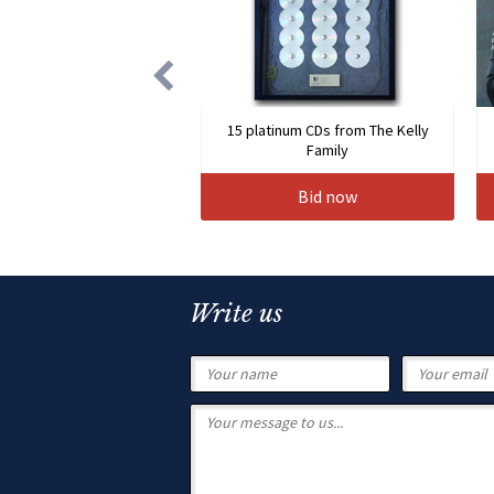
15 platinum CDs from The Kelly
Family
Bid now
Write us