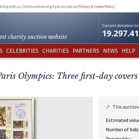
idding with us. Continue browsing if you accept our
Privacy & Cookie Policy
.
Current donation tot
19.297.4
est charity
auction website
S
CELEBRITIES
CHARITIES
PARTNERS
NEWS
HELP
Paris Olympics: Three first-day cover
This auction
Estimated value
Number of bids
Donated by: