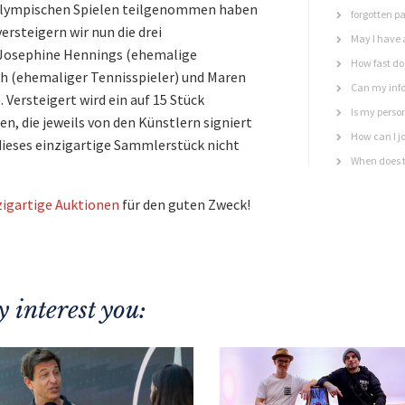
 Olympischen Spielen teilgenommen haben
forgotten p
versteigern wir nun die drei
May I have 
Josephine Hennings (ehemalige
How fast do 
ch (ehemaliger Tennisspieler) und Maren
Can my info
 Versteigert wird ein auf 15 Stück
Is my perso
n, die jeweils von den Künstlern signiert
How can I jo
 dieses einzigartige Sammlerstück nicht
When does t
zigartige Auktionen
für den guten Zweck!
 interest you: