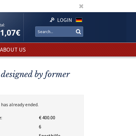
LOGIN
al:
11,07€
ABOUT US
s designed by former
 has already ended.
:
€ 400.00
:
6
Sporthilfe