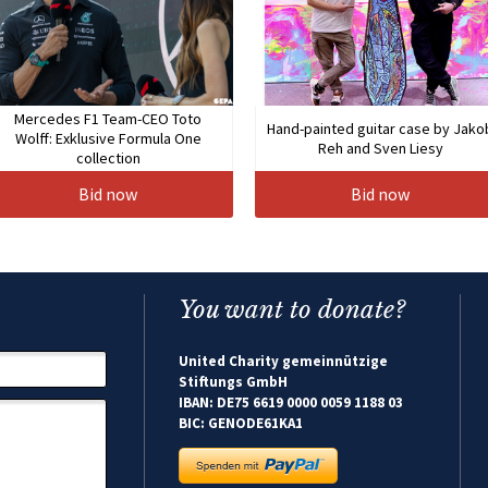
Mercedes F1 Team-CEO Toto
Hand-painted guitar case by Jako
Wolff: Exklusive Formula One
Reh and Sven Liesy
collection
Bid now
Bid now
You want to donate?
United Charity gemeinnützige
Stiftungs GmbH
IBAN: DE75 6619 0000 0059 1188 03
BIC: GENODE61KA1