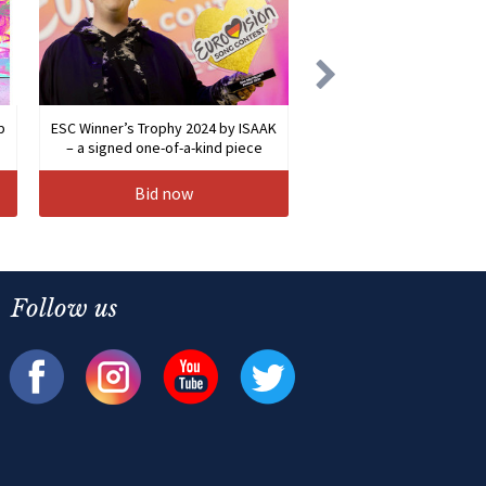
b
ESC Winner’s Trophy 2024 by ISAAK
– a signed one-of-a-kind piece
Bid now
Follow us