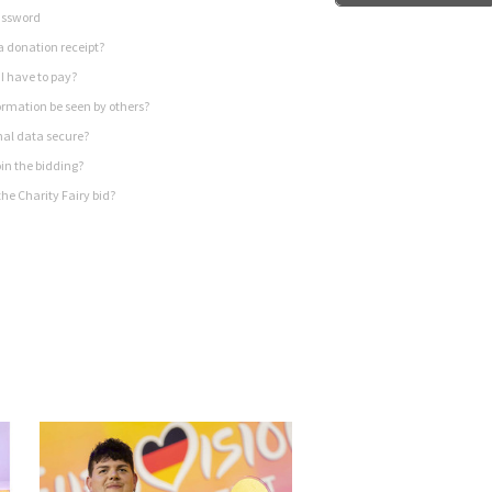
assword
a donation receipt?
I have to pay?
rmation be seen by others?
nal data secure?
in the bidding?
he Charity Fairy bid?