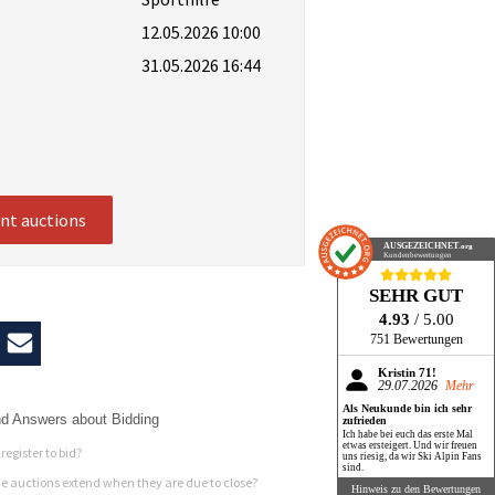
12.05.2026 10:00
31.05.2026 16:44
ent auctions
AUSGEZEICHNET
.org
Kundenbewertungen
SEHR GUT
4.93
/ 5.00
751 Bewertungen
Kristin 71!
29.07.2026
Mehr
Als Neukunde bin ich sehr
d Answers about Bidding
zufrieden
Ich habe bei euch das erste Mal
etwas ersteigert. Und wir freuen
register to bid?
uns riesig, da wir Ski Alpin Fans
sind.
 auctions extend when they are due to close?
Hinweis zu den Bewertungen