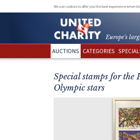
We use cookies to offer you the best experience when b
Europe's larg
AUCTIONS
CATEGORIES
SPECIAL
Special stamps for the 
Olympic stars