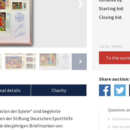
Starting bid:
Closing bid:
Lot No.:
345543
To the curr
Share auction:
nal details
Charity
Questions an
tion der Spiele“ sind begehrte
en der Stiftung Deutschen Sporthilfe
Do I need to 
ie diesjährigen Briefmarken von
Why do some