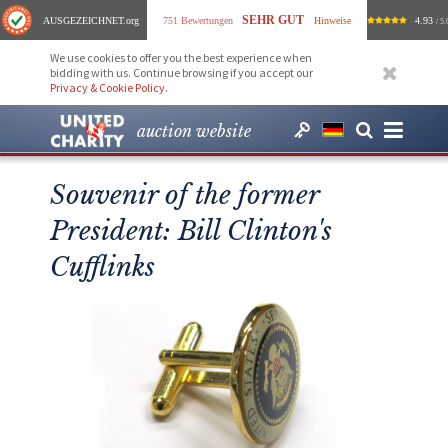
SEHR GUT
AUSGEZEICHNET
.org
751 Bewertungen
Hinweise
4.93
/ 5.
We use cookies to offer you the best experience when
bidding with us. Continue browsing if you accept our
Privacy & Cookie Policy
.
auction website
Souvenir of the former
President: Bill Clinton's
Cufflinks