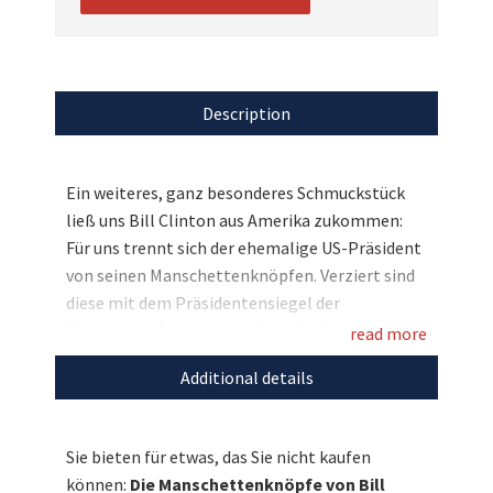
Description
Ein weiteres, ganz besonderes Schmuckstück
ließ uns Bill Clinton aus Amerika zukommen:
Für uns trennt sich der ehemalige US-Präsident
von seinen Manschettenknöpfen. Verziert sind
diese mit dem Präsidentensiegel der
Vereinigten Staaten von Amerika. Die
read more
Manschettenknöpfe sind das perfekte
Additional details
Geschenk für stilbewusste Herren.
Entdecken Sie bei uns auch weitere
Sie bieten für etwas, das Sie nicht kaufen
einzigartige Weihnachtsgeschenke
für den
können:
Die Manschettenknöpfe von Bill
guten Zweck!