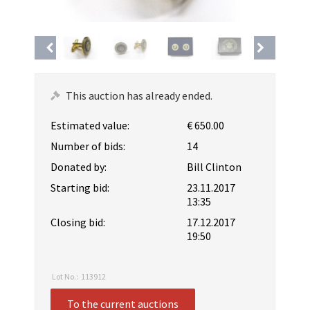
This auction has already ended.
Estimated value:
€ 650.00
Number of bids:
14
Donated by:
Bill Clinton
Starting bid:
23.11.2017
13:35
Closing bid:
17.12.2017
19:50
Lot No.:
113912
To the current auctions