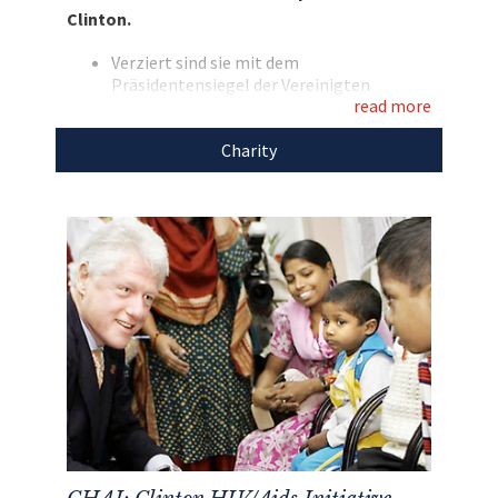
Clinton.
Verziert sind sie mit dem
Präsidentensiegel der Vereinigten
read more
Staaten von Amerika.
Den Erlös der Auktion „Die Manschettenknöpfe
Charity
von Bill Clinton“ leiten wir direkt, ohne einen
Cent Abzug, an ein
CHAI: Clinton HIV/Aids-
Initiative
weiter.