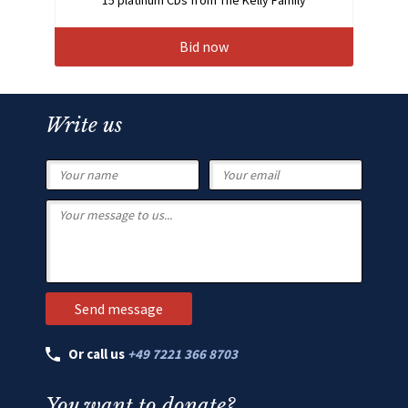
Bid now
Write us
Or call us
+49 7221 366 8703
You want to donate?