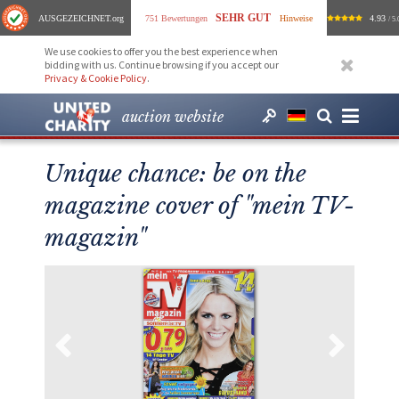
SEHR GUT
AUSGEZEICHNET
.org
751 Bewertungen
Hinweise
4.93
/ 5.
We use cookies to offer you the best experience when
bidding with us. Continue browsing if you accept our
Privacy & Cookie Policy
.
auction website
Unique chance: be on the
magazine cover of "mein TV-
magazin"