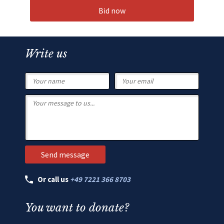
Bid now
Write us
Or call us
+49 7221 366 8703
You want to donate?