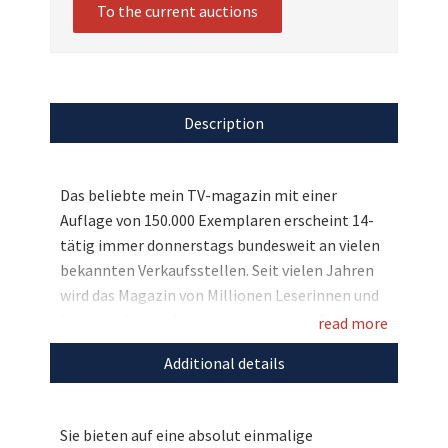
To the current auctions
Description
Das beliebte mein TV-magazin mit einer
Auflage von 150.000 Exemplaren erscheint 14-
tätig immer donnerstags bundesweit an vielen
bekannten Verkaufsstellen. Seit vielen Jahren
wird das Magazin von Millionen Leserinnen und
Lesern sehr geschätzt. Und wir haben für Sie
read more
zugunsten von Handicap International eine
Additional details
absolut einmalige Chance, die es so bei uns auch
noch nie gab: Sie sind mit Ihrem Bild das Cover
der Februar-Ausgabe von mein TV-magazin.
Sie bieten auf eine absolut einmalige
Zeigen Sie sich beim Foto-Shooting von Ihrer