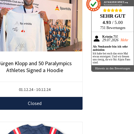
AUSGEZEICHNET
.org
Kundenbewertungen
SEHR GUT
4.93
/ 5.00
751 Bewertungen
Kristin 71!
29.07.2026
Mehr
Als Neukunde bin ich sehr
zufrieden
Ich habe bei euch das erste Mal
etwas ersteigert. Und wir freuen
uns riesig, da wir Ski Alpin Fans
Jürgen Klopp and 50 Paralympics
sind.
Athletes Signed a Hoodie
Hinweis zu den Bewertungen
01.12.24 - 10.12.24
Closed