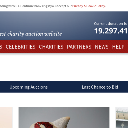
idding with us. Continue browsing if you accept our
Privacy & Cookie Policy
.
Current donation tot
19.297.4
est charity
auction website
S
CELEBRITIES
CHARITIES
PARTNERS
NEWS
HELP
Upcoming Auctions
Last Chance to Bid