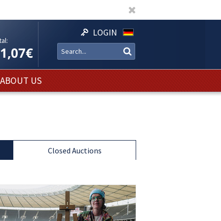
LOGIN
al:
11,07€
ABOUT US
Closed Auctions