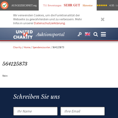
SEHR GUT
AUSGEZEICHNET
.org
751 Bewertungen
Hinweise
4.93
/ 5.
Wir verwenden Cookies, um die Funktionalität der
Webseite zu gewährleisten und zu verbessern. Mehr
Infos in unserer
Datenschutzerklärung
.
Auktionsportal
Charity
/
Home
/
Spendencounter
/
564125873
564125873
Nein
Schreiben Sie uns