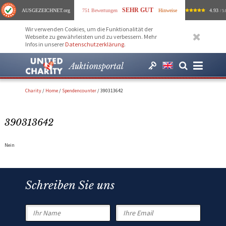
SEHR GUT
AUSGEZEICHNET
.org
751 Bewertungen
Hinweise
4.93
/ 5.
Wir verwenden Cookies, um die Funktionalität der
Webseite zu gewährleisten und zu verbessern. Mehr
Infos in unserer
Datenschutzerklärung
.
Auktionsportal
Charity
/
Home
/
Spendencounter
/
390313642
390313642
Nein
Schreiben Sie uns