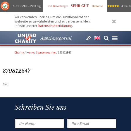
SEHR GUT
AUSGEZEICHNET
.org
751 Bewertungen
Hinweise
4.93
/ 5.
Wir verwenden Cookies, um die Funktionalität der
Webseite zu gewährleisten und zu verbessern. Mehr
Infos in unserer
Datenschutzerklärung
.
Auktionsportal
Charity
/
Home
/
Spendencounter
/
370812547
370812547
Nein
Schreiben Sie uns