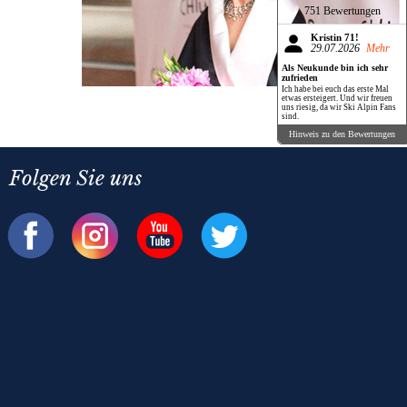
751 Bewertungen
Kristin 71!
29.07.2026
Mehr
Als Neukunde bin ich sehr
zufrieden
Ich habe bei euch das erste Mal
etwas ersteigert. Und wir freuen
uns riesig, da wir Ski Alpin Fans
sind.
Hinweis zu den Bewertungen
Folgen Sie uns