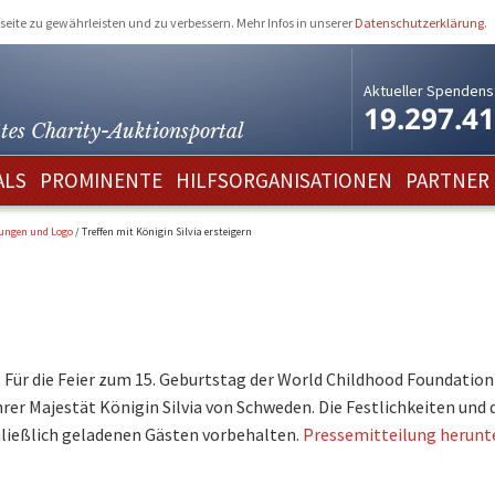
eite zu gewährleisten und zu verbessern. Mehr Infos in unserer
Datenschutzerklärung
.
Aktueller Spendens
19.297.4
tes Charity-
Auktionsportal
ALS
PROMINENTE
HILFSORGANISATIONEN
PARTNER
lungen und Logo
/
Treffen mit Königin Silvia ersteigern
: Für die Feier zum 15. Geburtstag der World Childhood Foundation
rer Majestät Königin Silvia von Schweden. Die Festlichkeiten und 
hließlich geladenen Gästen vorbehalten.
Pressemitteilung herunt