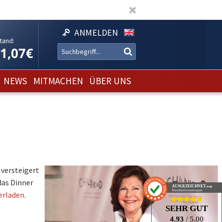
ANMELDEN
tand:
11,07€
NEWS
MITMACHEN
ÜBER UNS
 versteigert
das Dinner
AUSGEZEICHNET
.org
Kundenbewertungen
erladen
.
SEHR GUT
4.93
/ 5.00