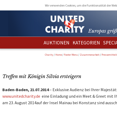
Wir verwenden Cookies, um die Funktionalität der Webs
Europas größ
AUKTIONEN
KATEGORIEN
SPECI
Charity
/
Home
/
Footer Menu
/
Zusammenarbeit
/
Pressemittei
Treffen mit Königin Silvia ersteigern
Baden-Baden, 21.07.2014
– Exklusive Audienz bei Ihrer Majestät
www.unitedcharity.de
eine Einladung und ein Meet & Greet mit Ih
am 23. August 2014auf der Insel Mainau bei Konstanz sind aussc