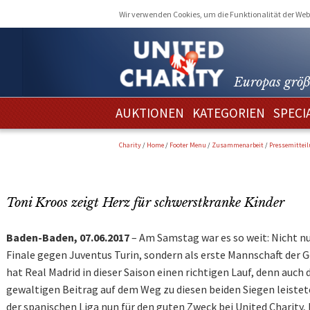
Wir verwenden Cookies, um die Funktionalität der Webs
Europas größ
AUKTIONEN
KATEGORIEN
SPECI
Charity
/
Home
/
Footer Menu
/
Zusammenarbeit
/
Pressemittei
Toni Kroos zeigt Herz für schwerstkranke Kinder
Baden-Baden, 07.06.2017
– Am Samstag war es so weit: Nicht nu
Finale gegen Juventus Turin, sondern als erste Mannschaft der G
hat Real Madrid in dieser Saison einen richtigen Lauf, denn auch
gewaltigen Beitrag auf dem Weg zu diesen beiden Siegen leistet
der spanischen Liga nun für den guten Zweck bei United Charity,