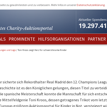
eite zu gewährleisten und zu verbessern. Mehr Infos in unserer
Datenschutzerklärung
.
Aktueller Spendens
19.297.4
tes Charity-
Auktionsportal
ALS
PROMINENTE
HILFSORGANISATIONEN
PARTNER
lungen und Logo
/
Toni Kroos zeigt Herz für schwerstkranke Kinder
r sicherte sich Rekordhalter Real Madrid den 12. Champions Leagu
eschichte ist es den Königlichen gelungen, diesen Titel zu verteid
 die spanische Meisterschaft konnte die Mannschaft für sich entsch
e Mittelfeldgenie Toni Kroos, dessen getragenes Trikot vom letz
 Europas größtem Auktionsportal für Kinder in Not, versteigert wi