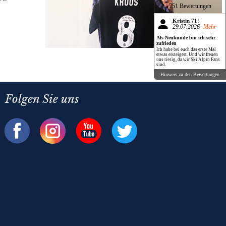
751 Bewertungen
Kristin 71!
29.07.2026
Mehr
Als Neukunde bin ich sehr
zufrieden
Ich habe bei euch das erste Mal
etwas ersteigert. Und wir freuen
uns riesig, da wir Ski Alpin Fans
sind.
Hinweis zu den Bewertungen
Folgen Sie uns