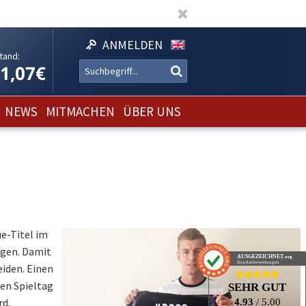
ANMELDEN
tand:
11,07€
NEWS
MITMACHEN
ÜBER UNS
e-Titel im
igen. Damit
AUSGEZEICHNET
.org
Kundenbewertungen
eiden. Einen
ten Spieltag
SEHR GUT
rd.
4.93
/ 5.00