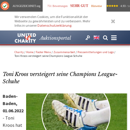
SEHR GUT
AUSGEZEICHNET
.org
751 Bewertungen
Hinweise
4.93
/ 5.
Wir verwenden Cookies, um die Funktionalität der
Webseite zu gewährleisten und zu verbessern. Mehr
Infos in unserer
Datenschutzerklärung
.
Auktionsportal
Charity
/
Home
/
Footer Menu
/
Zusammenarbeit
/
Pressemitteilungen und Logo
/
Toni Kroos versteigert seine Champions League-Schuhe
Toni Kroos versteigert seine Champions League-
Schuhe
Baden-
Baden,
01.06.2022
- Toni
Kroos hat